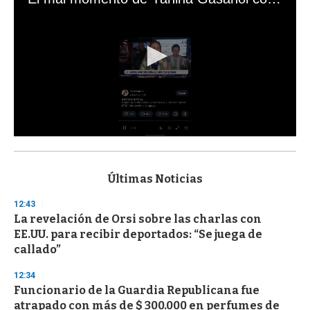
0
s
e
c
Últimas Noticias
o
n
12:43
d
La revelación de Orsi sobre las charlas con
s
o
EE.UU. para recibir deportados: “Se juega de
f
callado”
3
3
s
12:34
e
Funcionario de la Guardia Republicana fue
c
atrapado con más de $ 300.000 en perfumes de
o