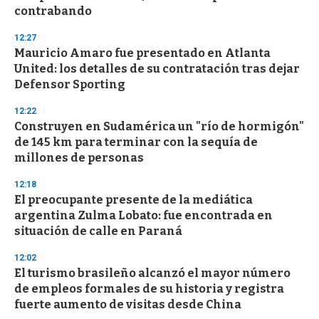
n
contrabando
d
s
12:27
Mauricio Amaro fue presentado en Atlanta
United: los detalles de su contratación tras dejar
Defensor Sporting
12:22
Construyen en Sudamérica un "río de hormigón"
de 145 km para terminar con la sequía de
millones de personas
12:18
El preocupante presente de la mediática
argentina Zulma Lobato: fue encontrada en
situación de calle en Paraná
12:02
El turismo brasileño alcanzó el mayor número
de empleos formales de su historia y registra
fuerte aumento de visitas desde China