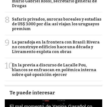
murió Gabriel Rossi, secretario general de
Drogas
8
Safaris privados, auroras boreales y estadías
de US$ 3.000 por día: así viajan los uruguayos
premium
9
La paradoja en la frontera con Brasil: Rivera
no construye edificios hace una década y
Livramento explota con obras
10
En la previa a discurso de Lacalle Pou,
blancos se enfrascan en polémica interna
sobre qué oposición ejercer
Te puede interesar
El mal momento de Yanina Gasañol con un hincha argentino en "Subrayado"