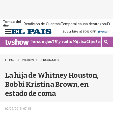
Temas del
Rendición de Cuentas
Temporal causa destrozos
En 
día:
Suscribite al 50% OFF
Ingresar
M
e
Personajes
TV y radio
Música
Cine
Series
Te
n
M
u
o
s
t
EL PAÍS
TVSHOW
PERSONAJES
r
a
La hija de Whitney Houston,
r
b
Bobbi Kristina Brown, en
�
s
estado de coma
q
u
e
d
02/02/2015, 07:15