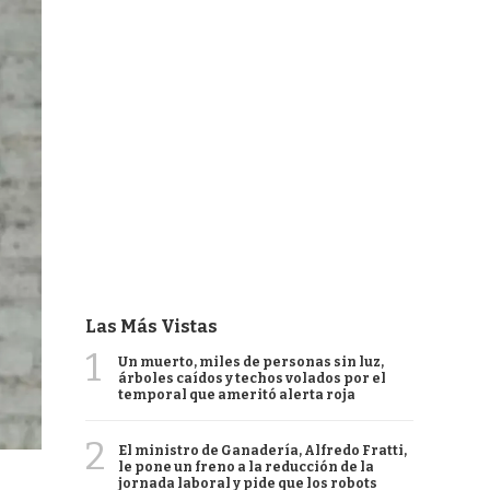
Las Más Vistas
1
Un muerto, miles de personas sin luz,
árboles caídos y techos volados por el
temporal que ameritó alerta roja
2
El ministro de Ganadería, Alfredo Fratti,
le pone un freno a la reducción de la
jornada laboral y pide que los robots