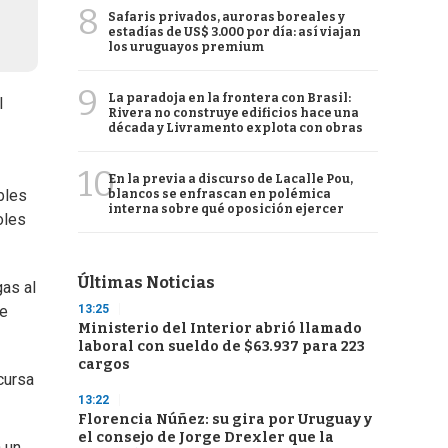
8
Safaris privados, auroras boreales y
estadías de US$ 3.000 por día: así viajan
los uruguayos premium
9
La paradoja en la frontera con Brasil:
l
Rivera no construye edificios hace una
década y Livramento explota con obras
10
En la previa a discurso de Lacalle Pou,
bles
blancos se enfrascan en polémica
interna sobre qué oposición ejercer
oles
Últimas Noticias
gas al
13:25
se
Ministerio del Interior abrió llamado
laboral con sueldo de $63.937 para 223
cargos
cursa
13:22
Florencia Núñez: su gira por Uruguay y
el consejo de Jorge Drexler que la
 un