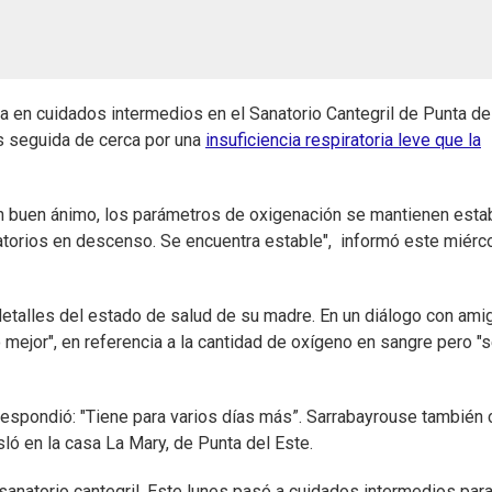
 en cuidados intermedios en el Sanatorio Cantegril de Punta de
es seguida de cerca por una
insuficiencia respiratoria leve que la
on buen ánimo, los parámetros de oxigenación se mantienen esta
matorios en descenso. Se encuentra estable", informó este miérc
etalles del estado de salud de su madre. En un diálogo con ami
 mejor", en referencia a la cantidad de oxígeno en sangre pero "
respondió: "Tiene para varios días más”. Sarrabayrouse también 
ló en la casa La Mary, de Punta del Este.
sanatorio cantegril. Este lunes pasó a cuidados intermedios para