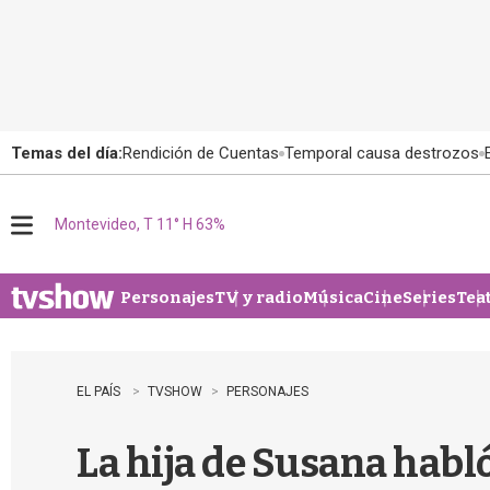
Temas del día:
Rendición de Cuentas
Temporal causa destrozos
Montevideo, T 11° H 63%
M
e
n
u
Personajes
TV y radio
Música
Cine
Series
Tea
EL PAÍS
TVSHOW
PERSONAJES
La hija de Susana habló