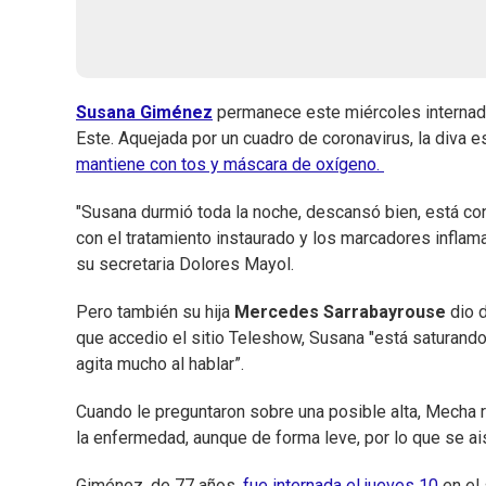
Susana Giménez
permanece este miércoles internada
Este. Aquejada por un cuadro de coronavirus, la diva 
mantiene con tos y máscara de oxígeno.
"Susana durmió toda la noche, descansó bien, está c
con el tratamiento instaurado y los marcadores infla
su secretaria Dolores Mayol.
Pero también su hija
Mercedes Sarrabayrouse
dio d
que accedio el sitio Teleshow, Susana "está saturando
agita mucho al hablar”.
Cuando le preguntaron sobre una posible alta, Mecha 
la enfermedad, aunque de forma leve, por lo que se ais
Giménez, de 77 años,
fue internada el jueves 10
en el 