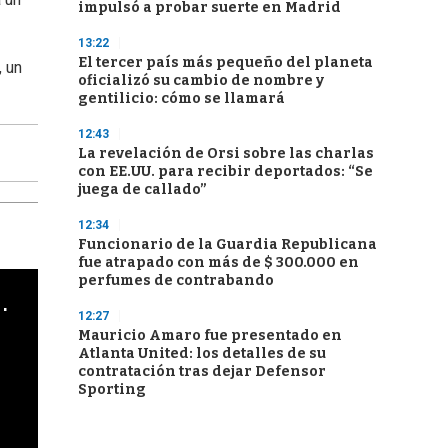
impulsó a probar suerte en Madrid
13:22
El tercer país más pequeño del planeta
, un
oficializó su cambio de nombre y
gentilicio: cómo se llamará
12:43
La revelación de Orsi sobre las charlas
con EE.UU. para recibir deportados: “Se
juega de callado”
12:34
Funcionario de la Guardia Republicana
fue atrapado con más de $ 300.000 en
perfumes de contrabando
cha argentino en "Subrayado"
12:27
Mauricio Amaro fue presentado en
Atlanta United: los detalles de su
contratación tras dejar Defensor
Sporting