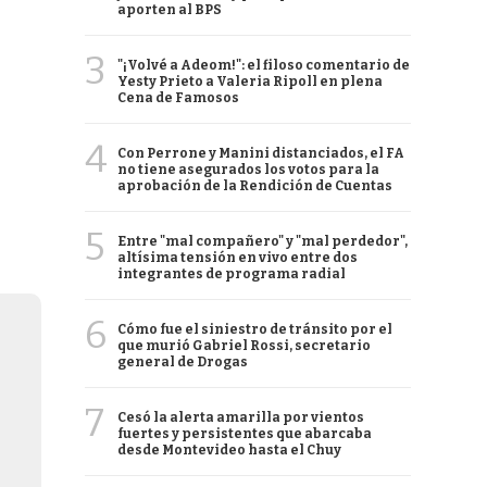
aporten al BPS
3
"¡Volvé a Adeom!": el filoso comentario de
Yesty Prieto a Valeria Ripoll en plena
Cena de Famosos
4
Con Perrone y Manini distanciados, el FA
no tiene asegurados los votos para la
aprobación de la Rendición de Cuentas
5
Entre "mal compañero" y "mal perdedor",
altísima tensión en vivo entre dos
integrantes de programa radial
6
Cómo fue el siniestro de tránsito por el
que murió Gabriel Rossi, secretario
general de Drogas
7
Cesó la alerta amarilla por vientos
fuertes y persistentes que abarcaba
desde Montevideo hasta el Chuy