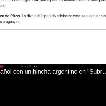
eral.
una de Pfizer. La diva había pedido adelantar esta segunda dosis
as uruguayas.
El mal momento de Yanina Gasañol con un hin