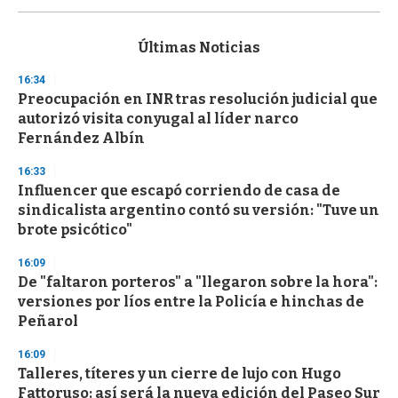
s
e
c
Últimas Noticias
o
n
16:34
d
Preocupación en INR tras resolución judicial que
s
o
autorizó visita conyugal al líder narco
f
Fernández Albín
3
3
s
16:33
e
Influencer que escapó corriendo de casa de
c
sindicalista argentino contó su versión: "Tuve un
o
n
brote psicótico"
d
s
16:09
De "faltaron porteros" a "llegaron sobre la hora":
versiones por líos entre la Policía e hinchas de
Peñarol
16:09
Talleres, títeres y un cierre de lujo con Hugo
Fattoruso: así será la nueva edición del Paseo Sur