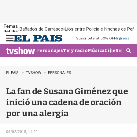
Temas
Bañados de Carrasco
Líos entre Policía e hinchas de Peña
del día:
Suscribite al 50% OFF
Ingresar
M
e
Personajes
TV y radio
Música
Cine
Series
Te
n
M
u
o
s
t
EL PAÍS
TVSHOW
PERSONAJES
r
a
La fan de Susana Giménez que
r
b
inició una cadena de oración
�
s
por una alergia
q
u
e
d
06/02/2015, 14:20