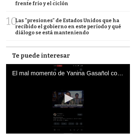
frente frío y el ciclón
10
Las "presiones" de Estados Unidos que ha
recibido el gobierno en este período y qué
diálogo se está manteniendo
Te puede interesar
El mal momento de Yanina Gasañol con un hincha argentino en "Subrayado"
0