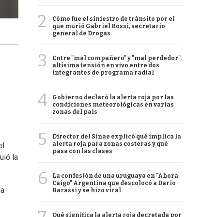
2
Cómo fue el siniestro de tránsito por el
que murió Gabriel Rossi, secretario
general de Drogas
3
Entre "mal compañero" y "mal perdedor",
altísima tensión en vivo entre dos
integrantes de programa radial
4
Gobierno declaró la alerta roja por las
condiciones meteorológicas en varias
zonas del país
5
Director del Sinae explicó qué implica la
alerta roja para zonas costeras y qué
el
pasa con las clases
uió la
6
La confesión de una uruguaya en "Ahora
Caigo" Argentina que descolocó a Darío
la
Barassi y se hizo viral
Qué significa la alerta roja decretada por