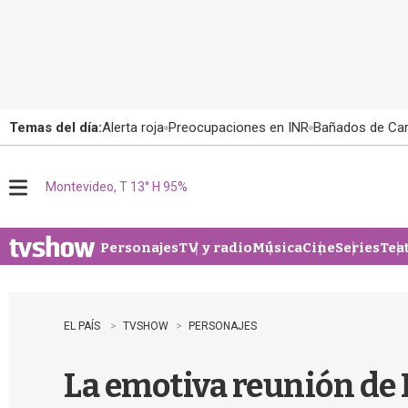
Temas del día:
Alerta roja
Preocupaciones en INR
Bañados de Ca
Montevideo, T 13° H 95%
M
e
n
u
Personajes
TV y radio
Música
Cine
Series
Tea
EL PAÍS
TVSHOW
PERSONAJES
La emotiva reunión de 