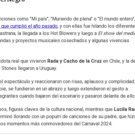
nciones como "Mi país", "Muriendo de plena" o "El mundo entero",
 que cumplió el año pasado
, y con ellas fue hilando los diferent
astrana, la llegada a los Hot Blowers y luego a
El show del medi
 bandas y proyectos musicales cosechados y algunas vivencias
cdota real que vivieron
Rada y Cacho de la Cruz
en Chile, y la d
Stones llegaron a Uruguay.
l espectáculo y reaccionaron con risas, aplausos y complicidad.
 pie, se fundieron en un abrazo y luego extendieron el gesto a
tegrantes cuando bajaron del escenario y pasaron delante de ello
os, figuras claves de la cultura nacional, mientras que
Lucila Ra
erminó llorando con un popurrí de canciones de su padre, que hiz
 de los momentos más conmovedores del Carnaval 2024.