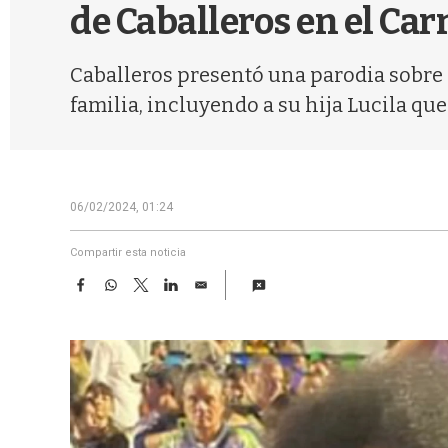
de Caballeros en el Ca
Caballeros presentó una parodia sobre l
familia, incluyendo a su hija Lucila qu
06/02/2024, 01:24
Compartir esta noticia
F
W
T
L
E
a
h
w
i
m
c
a
i
n
a
e
t
t
k
i
b
s
t
e
l
o
A
e
d
o
p
r
I
k
p
n