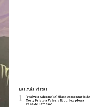
Las Más Vistas
1
"¡Volvé a Adeom!": el filoso comentario de
Yesty Prieto a Valeria Ripoll en plena
Cena de Famosos