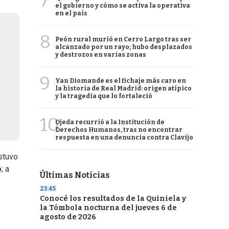
7
el gobierno y cómo se activa la operativa
en el país
8
Peón rural murió en Cerro Largo tras ser
alcanzado por un rayo; hubo desplazados
y destrozos en varias zonas
9
Yan Diomande es el fichaje más caro en
la historia de Real Madrid: origen atípico
y la tragedia que lo fortaleció
10
Ojeda recurrió a la Institución de
Derechos Humanos, tras no encontrar
respuesta en una denuncia contra Clavijo
estuvo
ó
; a
Últimas Noticias
23:45
Conocé los resultados de la Quiniela y
la Tómbola nocturna del jueves 6 de
agosto de 2026