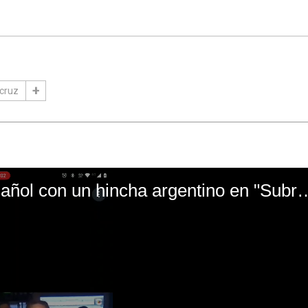
 cruz
El mal momento de Yanina Gasañol con un hin