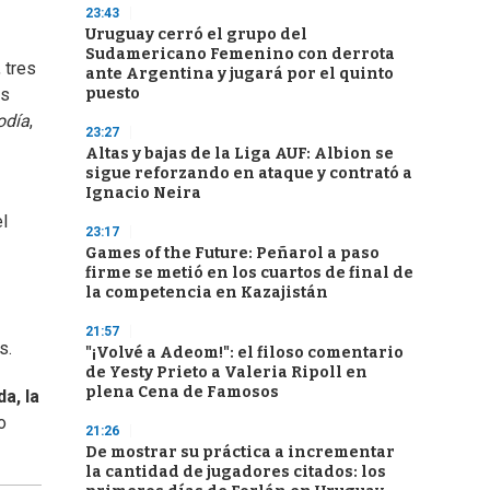
23:43
Uruguay cerró el grupo del
Sudamericano Femenino con derrota
 tres
ante Argentina y jugará por el quinto
puesto
es
odía
,
23:27
Altas y bajas de la Liga AUF: Albion se
sigue reforzando en ataque y contrató a
Ignacio Neira
el
23:17
Games of the Future: Peñarol a paso
firme se metió en los cuartos de final de
la competencia en Kazajistán
21:57
s.
"¡Volvé a Adeom!": el filoso comentario
de Yesty Prieto a Valeria Ripoll en
plena Cena de Famosos
da, la
o
21:26
De mostrar su práctica a incrementar
la cantidad de jugadores citados: los