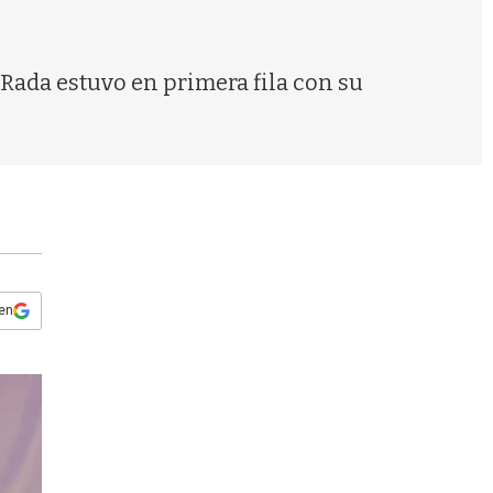
s
q
u
e
 Rada estuvo en primera fila con su
d
a
 en