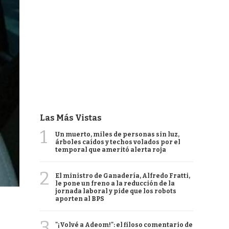
Las Más Vistas
1
Un muerto, miles de personas sin luz,
árboles caídos y techos volados por el
temporal que ameritó alerta roja
2
El ministro de Ganadería, Alfredo Fratti,
le pone un freno a la reducción de la
jornada laboral y pide que los robots
aporten al BPS
3
"¡Volvé a Adeom!": el filoso comentario de