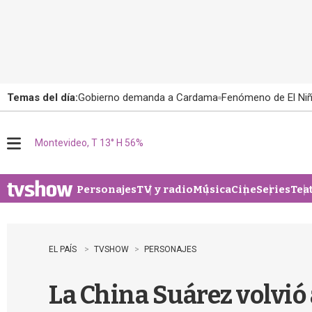
Temas del día:
Gobierno demanda a Cardama
Fenómeno de El Ni
Montevideo, T 13° H 56%
M
e
n
u
Personajes
TV y radio
Música
Cine
Series
Tea
EL PAÍS
TVSHOW
PERSONAJES
La China Suárez volvió