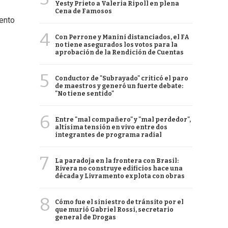
Yesty Prieto a Valeria Ripoll en plena
Cena de Famosos
mento
4
Con Perrone y Manini distanciados, el FA
no tiene asegurados los votos para la
aprobación de la Rendición de Cuentas
5
Conductor de "Subrayado" criticó el paro
de maestros y generó un fuerte debate:
"No tiene sentido"
6
Entre "mal compañero" y "mal perdedor",
altísima tensión en vivo entre dos
integrantes de programa radial
7
La paradoja en la frontera con Brasil:
Rivera no construye edificios hace una
década y Livramento explota con obras
8
Cómo fue el siniestro de tránsito por el
que murió Gabriel Rossi, secretario
general de Drogas