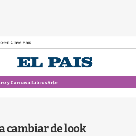
ño
En Clave País
tro y Carnaval
Libros
Arte
 a cambiar de look