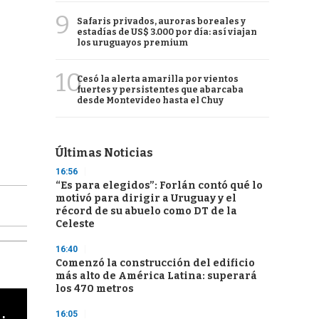
9
Safaris privados, auroras boreales y
estadías de US$ 3.000 por día: así viajan
los uruguayos premium
10
Cesó la alerta amarilla por vientos
fuertes y persistentes que abarcaba
desde Montevideo hasta el Chuy
Últimas Noticias
16:56
“Es para elegidos”: Forlán contó qué lo
motivó para dirigir a Uruguay y el
récord de su abuelo como DT de la
Celeste
16:40
Comenzó la construcción del edificio
más alto de América Latina: superará
los 470 metros
cha argentino en "Subrayado"
16:05