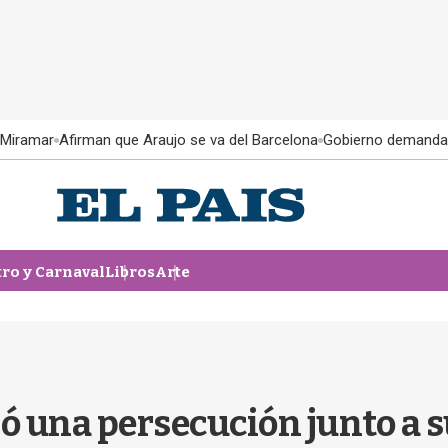
 Miramar
Afirman que Araujo se va del Barcelona
Gobierno demanda
tro y Carnaval
Libros
Arte
ió una persecución junto a 