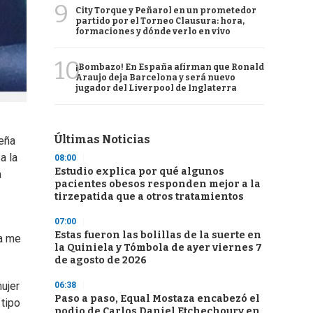
9
City Torque y Peñarol en un prometedor
partido por el Torneo Clausura: hora,
formaciones y dónde verlo en vivo
10
¡Bombazo! En España afirman que Ronald
Araujo deja Barcelona y será nuevo
jugador del Liverpool de Inglaterra
Últimas Noticias
ueña
a la
08:00
Estudio explica por qué algunos
a
pacientes obesos responden mejor a la
tirzepatida que a otros tratamientos
07:00
Estas fueron las bolillas de la suerte en
ra me
la Quiniela y Tómbola de ayer viernes 7
de agosto de 2026
ujer
06:38
Paso a paso, Equal Mostaza encabezó el
 tipo
podio de Carlos Daniel Etchechoury en