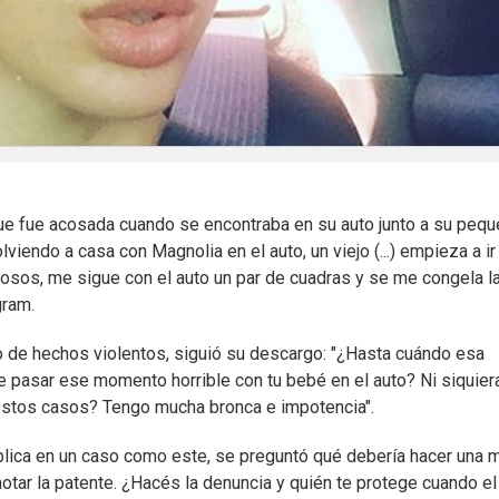
que fue acosada cuando se encontraba en su auto junto a su peq
endo a casa con Magnolia en el auto, un viejo (...) empieza a ir 
rosos, me sigue con el auto un par de cuadras y se me congela l
gram.
o de hechos violentos, siguió su descargo: "¿Hasta cuándo esa
te pasar ese momento horrible con tu bebé en el auto? Ni siquie
n estos casos? Tengo mucha bronca e impotencia".
lica en un caso como este, se preguntó qué debería hacer una m
notar la patente. ¿Hacés la denuncia y quién te protege cuando el