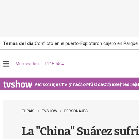
Temas del día:
Conflicto en el puerto
Explotaron cajero en Parque
Montevideo, T 11° H 55%
M
e
n
u
Personajes
TV y radio
Música
Cine
Series
Tea
EL PAÍS
TVSHOW
PERSONAJES
La "China" Suárez sufr