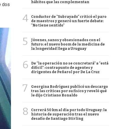
hábitos que las complementan
e dos
4
Conductor de "Subrayado" criticó el paro
de maestros y generó un fuerte debate:
"No tiene sentido"
5
Jóvenes, sanos y obsesionados con el
futuro: el nuevo boom de la medicina de
la longevidad llega a Uruguay
6
De "la operación no se concretará" a "está
difícil": contrapunto de agentes y
dirigentes de Peñarol por De La Cruz
7
Georgina Rodríguez publicó un descargo
tras las críticas por su físico y reveló qué
le dijo Cristiano Ronaldo
8
Correrá 50 km al día por todo Uruguay: la
historia de superación tras el nuevo
desafío de Santiago Stirling