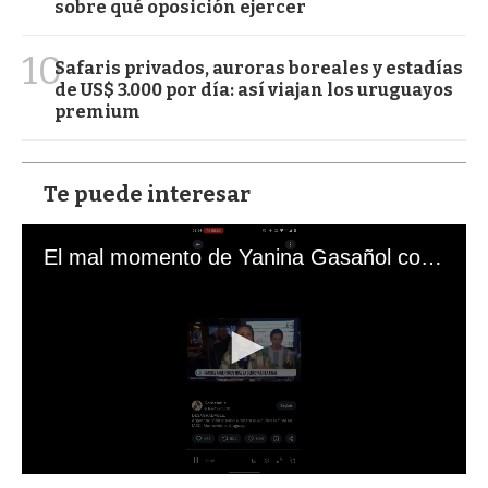
sobre qué oposición ejercer
10
Safaris privados, auroras boreales y estadías
de US$ 3.000 por día: así viajan los uruguayos
premium
Te puede interesar
El mal momento de Yanina Gasañol con un hincha argentino en "Subrayado"
0