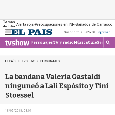
Temas
Alerta roja
Preocupaciones en INR
Bañados de Carrasco
del día:
Suscribite al 50% OFF
Ingresar
M
e
Personajes
TV y radio
Música
Cine
Series
Te
n
M
u
o
s
t
EL PAÍS
TVSHOW
PERSONAJES
r
a
La bandana Valeria Gastaldi
r
b
ninguneó a Lali Espósito y Tini
�
s
Stoessel
q
u
e
d
18/05/2018, 03:01