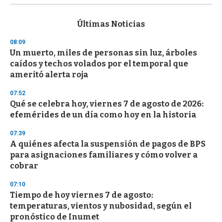
s
e
c
Últimas Noticias
o
n
08:09
d
Un muerto, miles de personas sin luz, árboles
s
o
caídos y techos volados por el temporal que
f
ameritó alerta roja
3
3
s
07:52
e
Qué se celebra hoy, viernes 7 de agosto de 2026:
c
efemérides de un día como hoy en la historia
o
n
d
07:39
s
A quiénes afecta la suspensión de pagos de BPS
para asignaciones familiares y cómo volver a
cobrar
07:10
Tiempo de hoy viernes 7 de agosto:
temperaturas, vientos y nubosidad, según el
pronóstico de Inumet