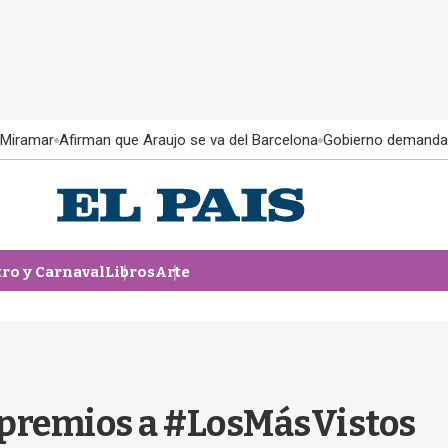
 Miramar
Afirman que Araujo se va del Barcelona
Gobierno demanda
tro y Carnaval
Libros
Arte
s premios a #LosMásVistos