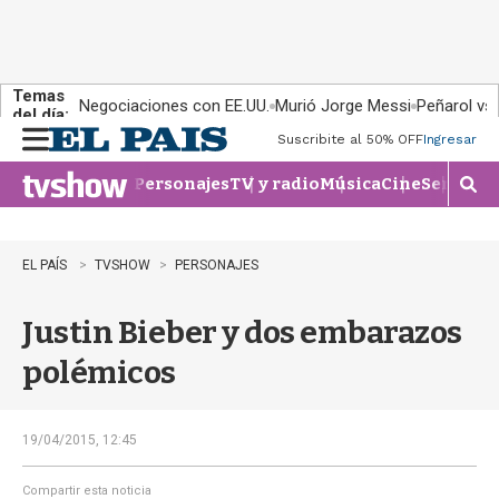
Temas
Negociaciones con EE.UU.
Murió Jorge Messi
Peñarol vs
del día:
Suscribite al 50% OFF
Ingresar
M
e
Personajes
TV y radio
Música
Cine
Series
Te
n
M
u
o
s
t
EL PAÍS
TVSHOW
PERSONAJES
r
a
Justin Bieber y dos embarazos
r
b
polémicos
�
s
q
u
19/04/2015, 12:45
e
d
Compartir esta noticia