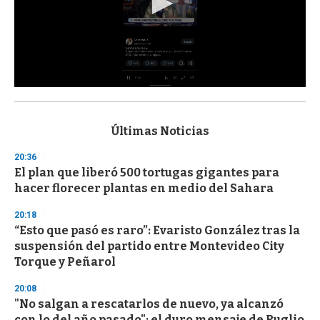
0
s
e
c
Últimas Noticias
o
n
20:36
d
El plan que liberó 500 tortugas gigantes para
s
o
hacer florecer plantas en medio del Sahara
f
3
20:18
3
s
“Esto que pasó es raro”: Evaristo González tras la
e
suspensión del partido entre Montevideo City
c
Torque y Peñarol
o
n
d
20:08
s
"No salgan a rescatarlos de nuevo, ya alcanzó
con lo del año pasado": el duro mensaje de Ruglio