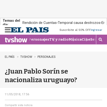
Temas del
Rendición de Cuentas
Temporal causa destrozos
En 
día:
Suscribite al 50% OFF
Ingresar
M
e
Personajes
TV y radio
Música
Cine
Series
Te
n
M
u
o
s
t
EL PAÍS
TVSHOW
PERSONAJES
r
a
¿Juan Pablo Sorín se
r
b
nacionaliza uruguayo?
�
s
q
u
11/05/2018, 17:56
e
d
Compartir esta noticia