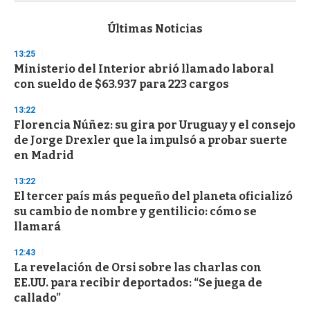
s
e
c
Últimas Noticias
o
n
13:25
d
Ministerio del Interior abrió llamado laboral
s
o
con sueldo de $63.937 para 223 cargos
f
3
13:22
3
s
Florencia Núñez: su gira por Uruguay y el consejo
e
de Jorge Drexler que la impulsó a probar suerte
c
en Madrid
o
n
d
13:22
s
El tercer país más pequeño del planeta oficializó
su cambio de nombre y gentilicio: cómo se
llamará
12:43
La revelación de Orsi sobre las charlas con
EE.UU. para recibir deportados: “Se juega de
callado”