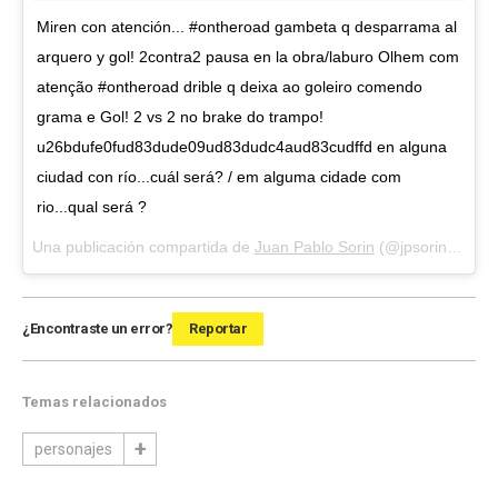
Miren con atención... #ontheroad gambeta q desparrama al
arquero y gol! 2contra2 pausa en la obra/laburo Olhem com
atenção #ontheroad drible q deixa ao goleiro comendo
grama e Gol! 2 vs 2 no brake do trampo!
u26bdufe0fud83dude09ud83dudc4aud83cudffd en alguna
ciudad con río...cuál será? / em alguma cidade com
rio...qual será ?
Una publicación compartida de
Juan Pablo Sorin
(@jpsorin6) el
16
¿Encontraste un error?
Reportar
Temas relacionados
personajes