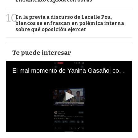
10
En la previa a discurso de Lacalle Pou,
blancos se enfrascan en polémica interna
sobre qué oposición ejercer
Te puede interesar
El mal momento de Yanina Gasañol con un hincha argentino en "Subrayado"
0