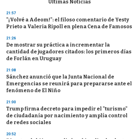
Últimas Noticias
o
n
21:57
d
"¡Volvé a Adeom!": el filoso comentario de Yesty
s
o
Prieto a Valeria Ripoll en plena Cena de Famosos
f
3
21:26
3
s
De mostrar su práctica a incrementar la
e
cantidad de jugadores citados: los primeros días
c
de Forlán en Uruguay
o
n
d
21:08
s
Sánchez anunció que la Junta Nacional de
Emergencias se reunirá para prepararse ante el
fenómeno de El Niño
21:00
Trump firma decreto para impedir el "turismo"
de ciudadanía por nacimiento y amplía control
de redes sociales
20:52