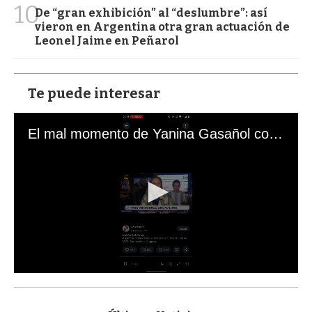
10
De “gran exhibición” al “deslumbre”: así
vieron en Argentina otra gran actuación de
Leonel Jaime en Peñarol
Te puede interesar
El mal momento de Yanina Gasañol con un hincha argentino en "Subrayado"
0
s
e
c