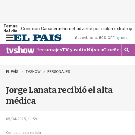
Temas
Conexión Ganadera
Inumet advierte por ciclón extratropi
del día:
Suscribite al 50% OFF
Ingresar
M
e
Personajes
TV y radio
Música
Cine
Series
Te
n
M
u
o
s
t
EL PAÍS
TVSHOW
PERSONAJES
r
a
Jorge Lanata recibió el alta
r
b
médica
�
s
q
u
05/04/2015, 11:59
e
d
Compartir esta noticia