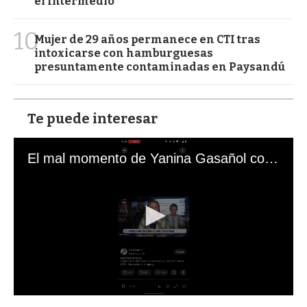
el Intermedio
10
Mujer de 29 años permanece en CTI tras
intoxicarse con hamburguesas
presuntamente contaminadas en Paysandú
Te puede interesar
El mal momento de Yanina Gasañol con un hincha argentino en "Subrayado"
0