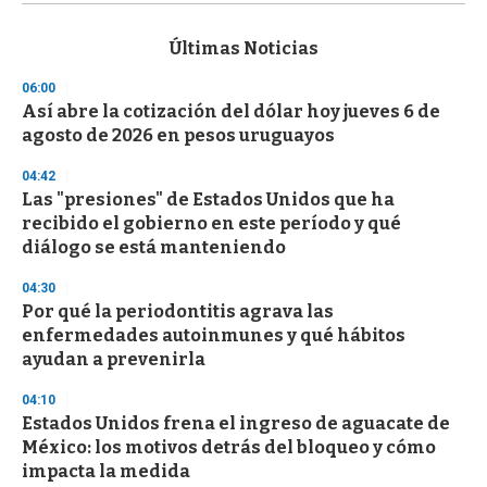
s
e
c
Últimas Noticias
o
n
06:00
d
Así abre la cotización del dólar hoy jueves 6 de
s
o
agosto de 2026 en pesos uruguayos
f
3
04:42
3
s
Las "presiones" de Estados Unidos que ha
e
recibido el gobierno en este período y qué
c
diálogo se está manteniendo
o
n
d
04:30
s
Por qué la periodontitis agrava las
enfermedades autoinmunes y qué hábitos
ayudan a prevenirla
04:10
Estados Unidos frena el ingreso de aguacate de
México: los motivos detrás del bloqueo y cómo
impacta la medida