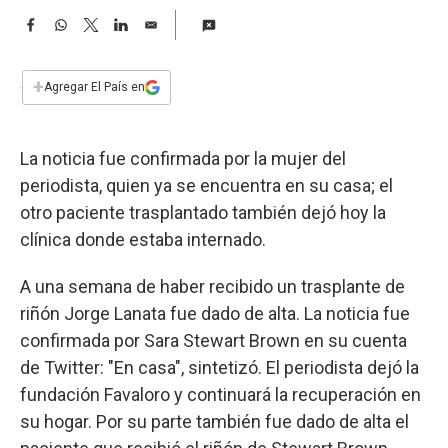
a
F
W
T
L
E
a
h
w
i
m
c
a
i
n
a
e
t
t
k
i
+
Agregar El País en
b
s
t
e
l
o
A
e
d
o
p
r
I
La noticia fue confirmada por la mujer del
k
p
n
periodista, quien ya se encuentra en su casa; el
otro paciente trasplantado también dejó hoy la
clínica donde estaba internado.
A una semana de haber recibido un trasplante de
riñón Jorge Lanata fue dado de alta. La noticia fue
confirmada por Sara Stewart Brown en su cuenta
de Twitter: "En casa", sintetizó. El periodista dejó la
fundación Favaloro y continuará la recuperación en
su hogar. Por su parte también fue dado de alta el