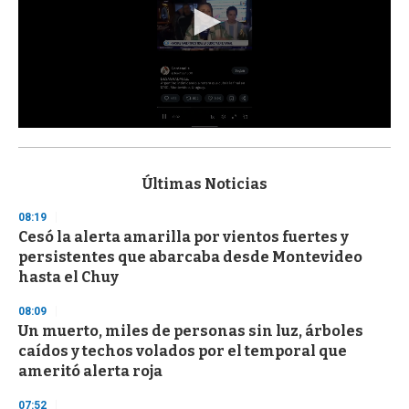
0
s
e
c
Últimas Noticias
o
n
08:19
d
Cesó la alerta amarilla por vientos fuertes y
s
o
persistentes que abarcaba desde Montevideo
f
hasta el Chuy
3
3
s
08:09
e
Un muerto, miles de personas sin luz, árboles
c
caídos y techos volados por el temporal que
o
n
ameritó alerta roja
d
s
07:52