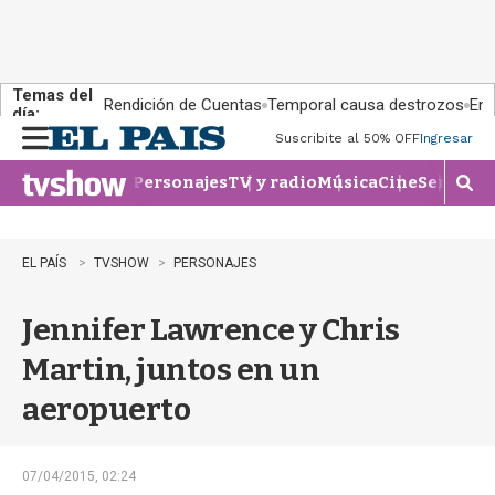
Temas del
Rendición de Cuentas
Temporal causa destrozos
En 
día:
Suscribite al 50% OFF
Ingresar
M
e
Personajes
TV y radio
Música
Cine
Series
Te
n
M
u
o
s
t
EL PAÍS
TVSHOW
PERSONAJES
r
a
Jennifer Lawrence y Chris
r
b
Martin, juntos en un
�
s
aeropuerto
q
u
e
d
07/04/2015, 02:24