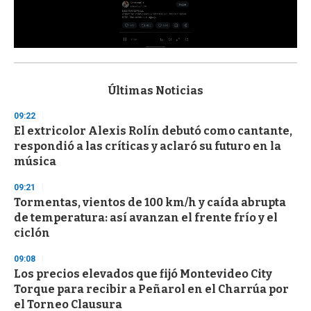
0
s
e
c
Últimas Noticias
o
n
09:22
d
El extricolor Alexis Rolín debutó como cantante,
s
o
respondió a las críticas y aclaró su futuro en la
f
música
3
3
s
09:21
e
Tormentas, vientos de 100 km/h y caída abrupta
c
de temperatura: así avanzan el frente frío y el
o
n
ciclón
d
s
09:08
Los precios elevados que fijó Montevideo City
Torque para recibir a Peñarol en el Charrúa por
el Torneo Clausura