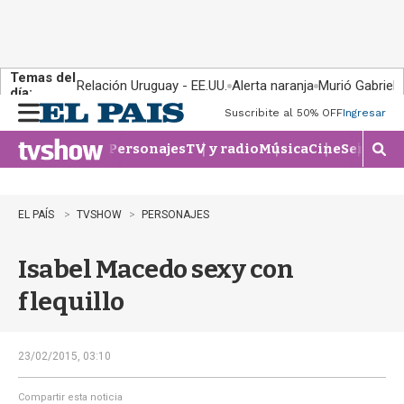
Temas del
Relación Uruguay - EE.UU.
Alerta naranja
Murió Gabriel 
día:
Suscribite al 50% OFF
Ingresar
M
e
Personajes
TV y radio
Música
Cine
Series
Te
n
M
u
o
s
t
EL PAÍS
TVSHOW
PERSONAJES
r
a
Isabel Macedo sexy con
r
b
flequillo
�
s
q
u
23/02/2015, 03:10
e
d
Compartir esta noticia