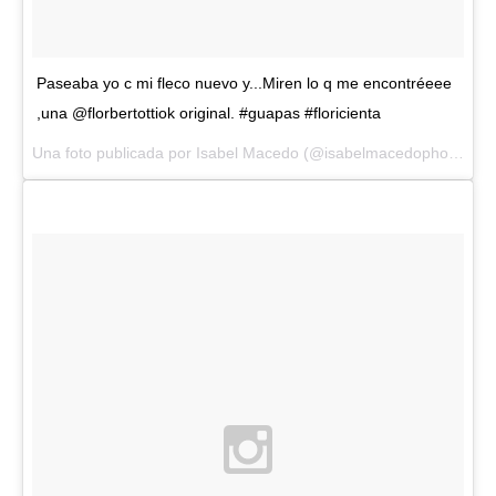
Paseaba yo c mi fleco nuevo y...Miren lo q me encontréeee
,una @florbertottiok original. #guapas #floricienta
Una foto publicada por Isabel Macedo (@isabelmacedophoto) el
1