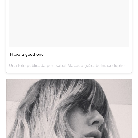
Have a good one
Una foto publicada por Isabel Macedo (@isabelmacedophoto) el
1