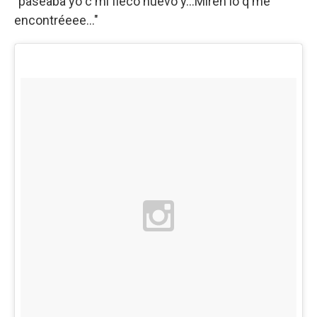
"paseaba yo c mi fleco nuevo y...Miren lo q me
encontréeee..."