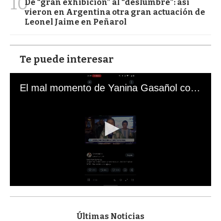
10
De “gran exhibición” al “deslumbre”: así
vieron en Argentina otra gran actuación de
Leonel Jaime en Peñarol
Te puede interesar
El mal momento de Yanina Gasañol con un hincha argentino en "Subrayado"
0
s
e
c
Últimas Noticias
o