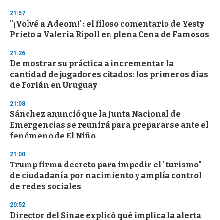
n
21:57
d
"¡Volvé a Adeom!": el filoso comentario de Yesty
s
o
Prieto a Valeria Ripoll en plena Cena de Famosos
f
3
21:26
3
s
De mostrar su práctica a incrementar la
e
cantidad de jugadores citados: los primeros días
c
de Forlán en Uruguay
o
n
d
21:08
s
Sánchez anunció que la Junta Nacional de
Emergencias se reunirá para prepararse ante el
fenómeno de El Niño
21:00
Trump firma decreto para impedir el "turismo"
de ciudadanía por nacimiento y amplía control
de redes sociales
20:52
Director del Sinae explicó qué implica la alerta