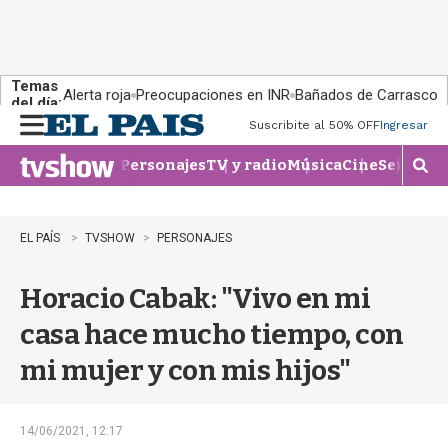
Temas
Alerta roja
Preocupaciones en INR
Bañados de Carrasco
del día:
Suscribite al 50% OFF
Ingresar
M
e
Personajes
TV y radio
Música
Cine
Series
Te
n
M
u
o
s
t
EL PAÍS
TVSHOW
PERSONAJES
r
a
Horacio Cabak: "Vivo en mi
r
b
casa hace mucho tiempo, con
�
s
mi mujer y con mis hijos"
q
u
e
d
14/06/2021, 12:17