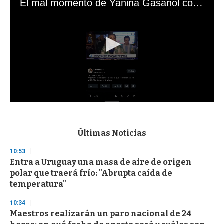
El mal momento de Yanina Gasañol con un hincha argentino en "Subrayado"
0
s
e
c
Últimas Noticias
o
n
10:53
d
Entra a Uruguay una masa de aire de origen
s
o
polar que traerá frío: "Abrupta caída de
f
temperatura"
3
3
s
10:34
e
Maestros realizarán un paro nacional de 24
c