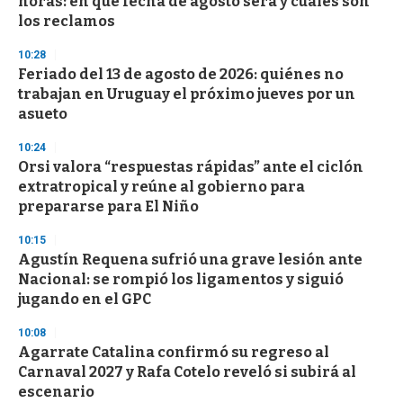
horas: en qué fecha de agosto será y cuáles son
o
n
los reclamos
d
s
10:28
Feriado del 13 de agosto de 2026: quiénes no
trabajan en Uruguay el próximo jueves por un
asueto
10:24
Orsi valora “respuestas rápidas” ante el ciclón
extratropical y reúne al gobierno para
prepararse para El Niño
10:15
Agustín Requena sufrió una grave lesión ante
Nacional: se rompió los ligamentos y siguió
jugando en el GPC
10:08
Agarrate Catalina confirmó su regreso al
Carnaval 2027 y Rafa Cotelo reveló si subirá al
escenario