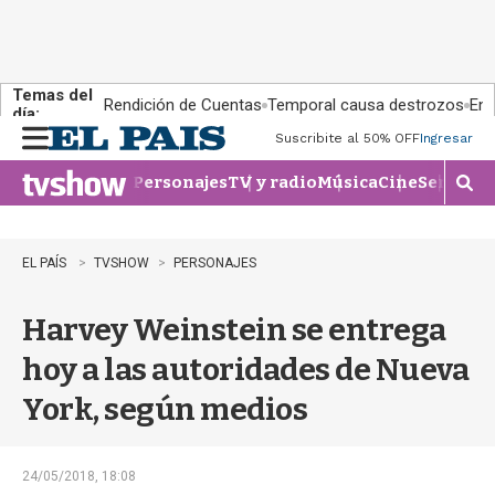
Temas del
Rendición de Cuentas
Temporal causa destrozos
En 
día:
Suscribite al 50% OFF
Ingresar
M
e
Personajes
TV y radio
Música
Cine
Series
Te
n
M
u
o
s
t
EL PAÍS
TVSHOW
PERSONAJES
r
a
Harvey Weinstein se entrega
r
b
hoy a las autoridades de Nueva
�
s
York, según medios
q
u
e
d
24/05/2018, 18:08