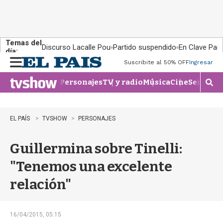
Temas del
Discurso Lacalle Pou
Partido suspendido
En Clave País
día:
Suscribite al 50% OFF
Ingresar
M
e
Personajes
TV y radio
Música
Cine
Series
Te
n
M
u
o
s
t
EL PAÍS
TVSHOW
PERSONAJES
r
a
Guillermina sobre Tinelli:
r
b
"Tenemos una excelente
�
s
relación"
q
u
e
d
16/04/2015, 05:15