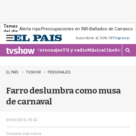
Temas
Alerta roja
Preocupaciones en INR
Bañados de Carrasco
del día:
Suscribite al 50% OFF
Ingresar
M
e
Personajes
TV y radio
Música
Cine
Series
Te
n
M
u
o
s
t
EL PAÍS
TVSHOW
PERSONAJES
r
a
Farro deslumbra como musa
r
b
de carnaval
�
s
q
u
09/02/2015, 05:42
e
d
Compartir esta noticia