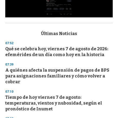
0
s
e
c
Últimas Noticias
o
n
07:52
d
Qué se celebra hoy, viernes 7 de agosto de 2026:
s
o
efemérides de un día como hoy en la historia
f
3
07:39
3
s
A quiénes afecta la suspensión de pagos de BPS
e
para asignaciones familiares y cómo volver a
c
cobrar
o
n
d
07:10
s
Tiempo de hoy viernes 7 de agosto:
temperaturas, vientos y nubosidad, según el
pronóstico de Inumet