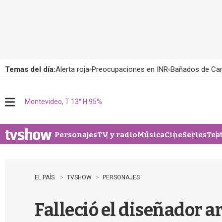
Temas del día:
Alerta roja
Preocupaciones en INR
Bañados de Ca
Montevideo, T 13° H 95%
M
e
n
u
Personajes
TV y radio
Música
Cine
Series
Tea
EL PAÍS
TVSHOW
PERSONAJES
Falleció el diseñador 