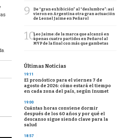
9
y
De “gran exhibición” al “deslumbre”: así
vieron en Argentina otra gran actuación
ras
de Leonel Jaime en Peñarol
10
Leo Jaime: de la marca que alcanzó en
apenas cuatro partidos en Peñarol al
MVP de la final con más que gambetas
da.
Últimas Noticias
19:11
El pronóstico para el viernes 7 de
agosto de 2026: cómo estará el tiempo
en cada zona del país, según Inumet
19:00
Cuántas horas conviene dormir
después de los 60 años y por qué el
descanso sigue siendo clave para la
salud
18:57