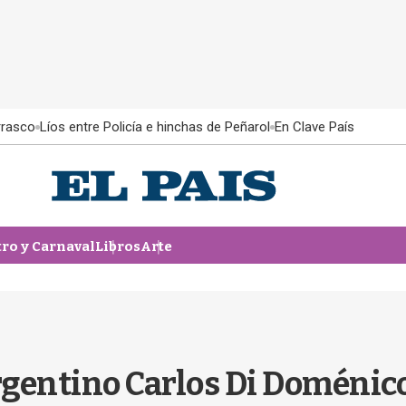
rrasco
Líos entre Policía e hinchas de Peñarol
En Clave País
tro y Carnaval
Libros
Arte
argentino Carlos Di Doménic