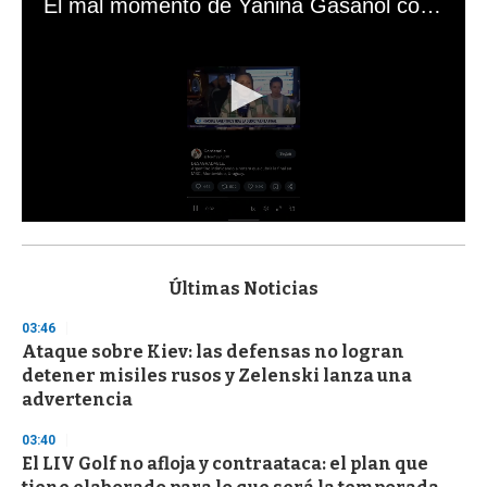
El mal momento de Yanina Gasañol con un hincha argentino en "Subrayado"
0
s
e
c
Últimas Noticias
o
n
03:46
d
Ataque sobre Kiev: las defensas no logran
s
o
detener misiles rusos y Zelenski lanza una
f
advertencia
3
3
s
03:40
e
El LIV Golf no afloja y contraataca: el plan que
c