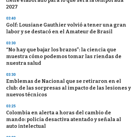
tiene elaborado para lo que será la temporada
o
n
2027
d
s
03:40
Golf: Lousiane Gauthier volvió a tener una gran
labor y se destacó en el Amateur de Brasil
03:30
“No hay que bajar los brazos”: la ciencia que
muestra cómo podemos tomar las riendas de
nuestra salud
03:30
Emblemas de Nacional que se retiraron en el
club: de las sorpresas al impacto de las lesiones y
nuevos técnicos
03:25
Colombia en alerta a horas del cambio de
mando: policía desactiva atentado y señala al
auto intelectual