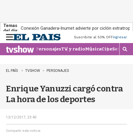
Temas
Conexión Ganadera
Inumet advierte por ciclón extratropi
del día:
Suscribite al 50% OFF
Ingresar
M
e
Personajes
TV y radio
Música
Cine
Series
Te
n
M
u
o
s
t
EL PAÍS
TVSHOW
PERSONAJES
r
a
Enrique Yanuzzi cargó contra
r
b
La hora de los deportes
�
s
q
u
13/12/2017, 23:40
e
d
Compartir esta noticia