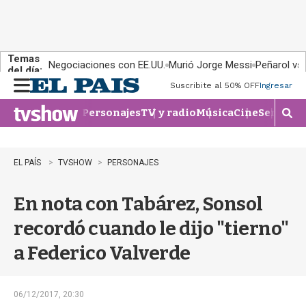
Temas
Negociaciones con EE.UU.
Murió Jorge Messi
Peñarol vs
del día:
Suscribite al 50% OFF
Ingresar
M
e
Personajes
TV y radio
Música
Cine
Series
Te
n
M
u
o
s
t
EL PAÍS
TVSHOW
PERSONAJES
r
a
En nota con Tabárez, Sonsol
r
b
recordó cuando le dijo "tierno"
�
s
a Federico Valverde
q
u
e
d
06/12/2017, 20:30