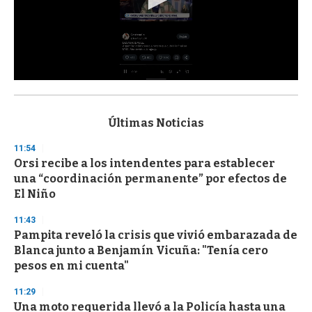
0
s
e
c
Últimas Noticias
o
n
11:54
d
Orsi recibe a los intendentes para establecer
s
o
una “coordinación permanente” por efectos de
f
El Niño
3
3
s
11:43
e
Pampita reveló la crisis que vivió embarazada de
c
Blanca junto a Benjamín Vicuña: "Tenía cero
o
n
pesos en mi cuenta"
d
s
11:29
Una moto requerida llevó a la Policía hasta una