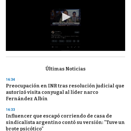
0
s
e
c
Últimas Noticias
o
n
16:34
d
Preocupación en INR tras resolución judicial que
s
o
autorizó visita conyugal al líder narco
f
Fernández Albín
3
3
s
16:33
e
Influencer que escapó corriendo de casa de
c
sindicalista argentino contó su versión: "Tuve un
o
n
brote psicótico"