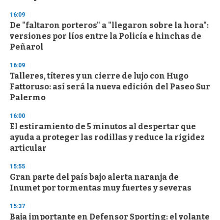
d
s
16:09
De "faltaron porteros" a "llegaron sobre la hora":
versiones por líos entre la Policía e hinchas de
Peñarol
16:09
Talleres, títeres y un cierre de lujo con Hugo
Fattoruso: así será la nueva edición del Paseo Sur
Palermo
16:00
El estiramiento de 5 minutos al despertar que
ayuda a proteger las rodillas y reduce la rigidez
articular
15:55
Gran parte del país bajo alerta naranja de
Inumet por tormentas muy fuertes y severas
15:37
Baja importante en Defensor Sporting: el volante