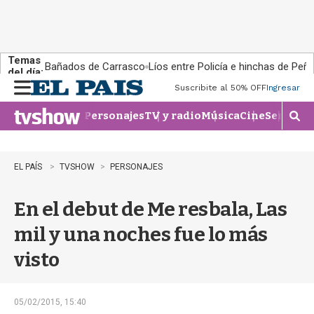
Temas
Bañados de Carrasco
Líos entre Policía e hinchas de Peña
del día:
Suscribite al 50% OFF
Ingresar
M
e
Personajes
TV y radio
Música
Cine
Series
Te
n
M
u
o
s
t
EL PAÍS
TVSHOW
PERSONAJES
r
a
En el debut de Me resbala, Las
r
b
mil y una noches fue lo más
�
s
visto
q
u
e
d
05/02/2015, 15:40