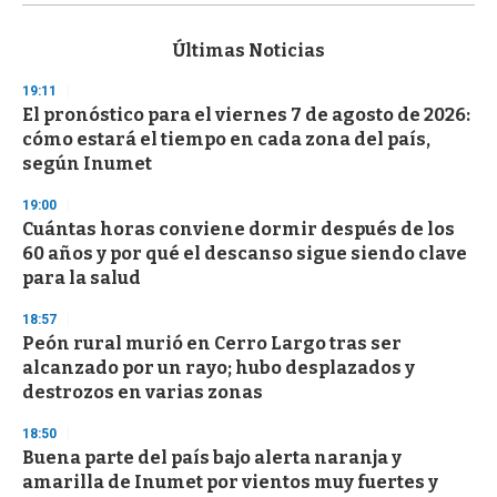
s
e
c
Últimas Noticias
o
n
19:11
d
El pronóstico para el viernes 7 de agosto de 2026:
s
o
cómo estará el tiempo en cada zona del país,
f
según Inumet
3
3
s
19:00
e
Cuántas horas conviene dormir después de los
c
60 años y por qué el descanso sigue siendo clave
o
n
para la salud
d
s
18:57
Peón rural murió en Cerro Largo tras ser
alcanzado por un rayo; hubo desplazados y
destrozos en varias zonas
18:50
Buena parte del país bajo alerta naranja y
amarilla de Inumet por vientos muy fuertes y