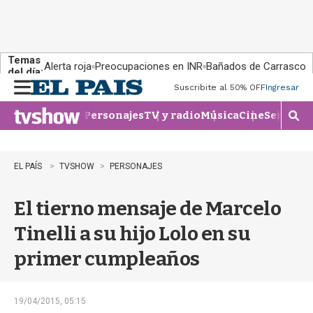
Temas
Alerta roja
Preocupaciones en INR
Bañados de Carrasco
del día:
Suscribite al 50% OFF
Ingresar
M
e
Personajes
TV y radio
Música
Cine
Series
Te
n
M
u
o
s
t
EL PAÍS
TVSHOW
PERSONAJES
r
a
El tierno mensaje de Marcelo
r
b
Tinelli a su hijo Lolo en su
�
s
primer cumpleaños
q
u
e
d
19/04/2015, 05:15