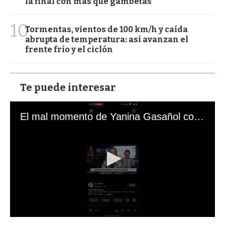
la final con más que gambetas
10
Tormentas, vientos de 100 km/h y caída
abrupta de temperatura: así avanzan el
frente frío y el ciclón
Te puede interesar
El mal momento de Yanina Gasañol con un hincha argentino en "Subrayado"
0