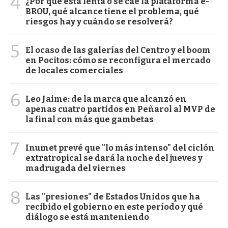
4
¿Por qué está lenta o se cae la plataforma e-
BROU, qué alcance tiene el problema, qué
riesgos hay y cuándo se resolverá?
5
El ocaso de las galerías del Centro y el boom
en Pocitos: cómo se reconfigura el mercado
de locales comerciales
6
Leo Jaime: de la marca que alcanzó en
apenas cuatro partidos en Peñarol al MVP de
la final con más que gambetas
7
Inumet prevé que "lo más intenso" del ciclón
extratropical se dará la noche del jueves y
madrugada del viernes
8
Las "presiones" de Estados Unidos que ha
recibido el gobierno en este período y qué
diálogo se está manteniendo