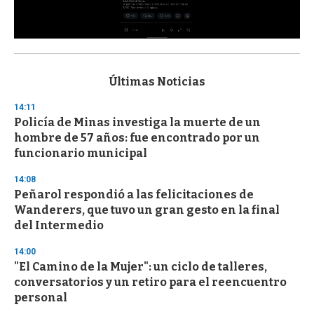
0
s
e
c
Últimas Noticias
o
n
14:11
d
Policía de Minas investiga la muerte de un
s
o
hombre de 57 años: fue encontrado por un
f
funcionario municipal
3
3
s
14:08
e
Peñarol respondió a las felicitaciones de
c
Wanderers, que tuvo un gran gesto en la final
o
n
del Intermedio
d
s
14:00
"El Camino de la Mujer": un ciclo de talleres,
conversatorios y un retiro para el reencuentro
personal