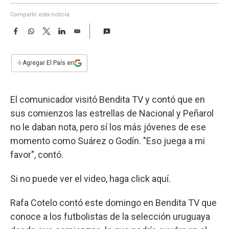
a
Compartir esta noticia
F
W
T
L
E
a
h
w
i
m
c
a
i
n
a
e
t
t
k
i
+
Agregar El País en
b
s
t
e
l
o
A
e
d
o
p
r
I
El comunicador visitó Bendita TV y contó que en
k
p
n
sus comienzos las estrellas de Nacional y Peñarol
no le daban nota, pero sí los más jóvenes de ese
momento como Suárez o Godín. "Eso juega a mi
favor", contó.
Si no puede ver el video, haga click aquí.
Rafa Cotelo contó este domingo en Bendita TV que
conoce a los futbolistas de la selección uruguaya