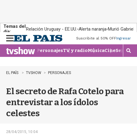
Temas del
Relación Uruguay - EE.UU.
Alerta naranja
Murió Gabriel 
día:
Suscribite al 50% OFF
Ingresar
M
e
Personajes
TV y radio
Música
Cine
Series
Te
n
M
u
o
s
t
EL PAÍS
TVSHOW
PERSONAJES
r
a
El secreto de Rafa Cotelo para
r
b
entrevistar a los ídolos
�
s
celestes
q
u
e
d
28/04/2015, 10:04