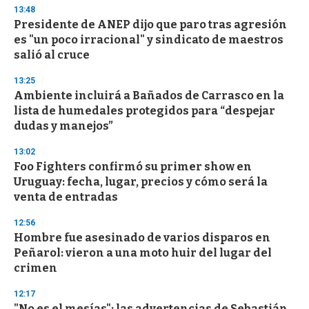
13:48
Presidente de ANEP dijo que paro tras agresión
es "un poco irracional" y sindicato de maestros
salió al cruce
13:25
Ambiente incluirá a Bañados de Carrasco en la
lista de humedales protegidos para “despejar
dudas y manejos”
13:02
Foo Fighters confirmó su primer show en
Uruguay: fecha, lugar, precios y cómo será la
venta de entradas
12:56
Hombre fue asesinado de varios disparos en
Peñarol: vieron a una moto huir del lugar del
crimen
12:17
"No es el mesías": las advertencias de Sebastián