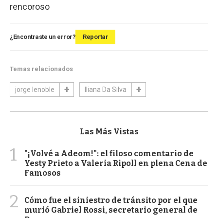
rencoroso
¿Encontraste un error?
Reportar
Temas relacionados
jorge lenoble
Iliana Da Silva
Las Más Vistas
1
"¡Volvé a Adeom!": el filoso comentario de
Yesty Prieto a Valeria Ripoll en plena Cena de
Famosos
2
Cómo fue el siniestro de tránsito por el que
murió Gabriel Rossi, secretario general de