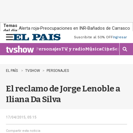
Temas
Alerta roja
Preocupaciones en INR
Bañados de Carrasco
del día:
Suscribite al 50% OFF
Ingresar
M
e
Personajes
TV y radio
Música
Cine
Series
Te
n
M
u
o
s
t
EL PAÍS
TVSHOW
PERSONAJES
r
a
El reclamo de Jorge Lenoble a
r
b
Iliana Da Silva
�
s
q
u
17/04/2015, 05:15
e
d
Compartir esta noticia