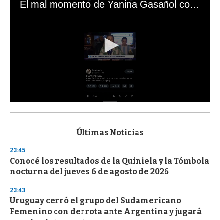
El mal momento de Yanina Gasañol con un hincha argentino en "Subrayado"
0
s
e
c
Últimas Noticias
o
n
23:45
d
Conocé los resultados de la Quiniela y la Tómbola
s
o
nocturna del jueves 6 de agosto de 2026
f
3
23:43
3
s
Uruguay cerró el grupo del Sudamericano
e
Femenino con derrota ante Argentina y jugará
c