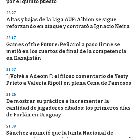
por el quinto puesto
o
n
d
23:27
s
Altas y bajas de la Liga AUF: Albion se sigue
reforzando en ataque y contrató a Ignacio Neira
23:17
Games of the Future: Peñarol a paso firme se
metió en los cuartos de final de la competencia
en Kazajistán
21:57
"¡Volvé a Adeom!": el filoso comentario de Yesty
Prieto a Valeria Ripoll en plena Cena de Famosos
21:26
De mostrar su práctica a incrementar la
cantidad de jugadores citados: los primeros días
de Forlán en Uruguay
21:08
Sánchez anunció que la Junta Nacional de