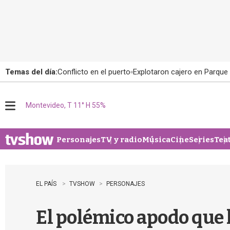
Temas del día:
Conflicto en el puerto
Explotaron cajero en Parque
Montevideo, T 11° H 55%
M
e
n
u
Personajes
TV y radio
Música
Cine
Series
Tea
EL PAÍS
TVSHOW
PERSONAJES
El polémico apodo que 