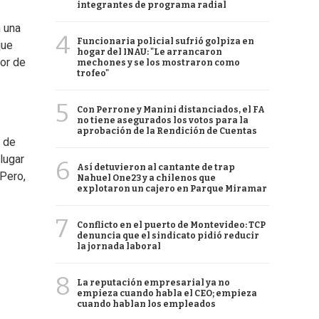
integrantes de programa radial
n una
4
Funcionaria policial sufrió golpiza en
que
hogar del INAU: "Le arrancaron
yor de
mechones y se los mostraron como
trofeo"
5
Con Perrone y Manini distanciados, el FA
no tiene asegurados los votos para la
aprobación de la Rendición de Cuentas
s de
lugar
6
Así detuvieron al cantante de trap
Pero,
Nahuel One23 y a chilenos que
explotaron un cajero en Parque Miramar
7
Conflicto en el puerto de Montevideo: TCP
denuncia que el sindicato pidió reducir
la jornada laboral
8
La reputación empresarial ya no
empieza cuando habla el CEO; empieza
cuando hablan los empleados