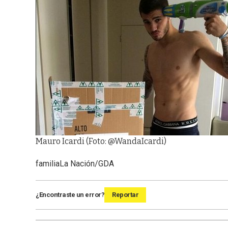
Mauro Icardi (Foto: @WandaIcardi)
familia
La Nación/GDA
¿Encontraste un error?
Reportar