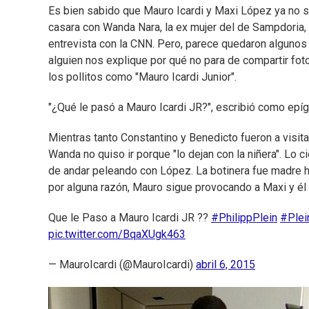
Es bien sabido que Mauro Icardi y Maxi López ya no s
casara con Wanda Nara, la ex mujer del de Sampdoria, 
entrevista con la CNN. Pero, parece quedaron algunos 
alguien nos explique por qué no para de compartir fot
los pollitos como "Mauro Icardi Junior".
"¿Qué le pasó a Mauro Icardi JR?", escribió como epíg
Mientras tanto Constantino y Benedicto fueron a visita
Wanda no quiso ir porque "lo dejan con la niñera". Lo 
de andar peleando con López. La botinera fue madre 
por alguna razón, Mauro sigue provocando a Maxi y él 
Que le Paso a Mauro Icardi JR ??
#PhilippPlein
#Plei
pic.twitter.com/BqaXUgk463
— MauroIcardi (@MauroIcardi)
abril 6, 2015