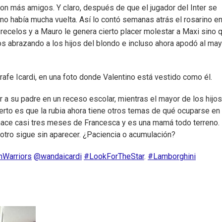
on más amigos. Y claro, después de que el jugador del Inter se
no había mucha vuelta. Así lo contó semanas atrás el rosarino e
recelos y a Mauro le genera cierto placer molestar a Maxi sino 
os abrazando a los hijos del blondo e incluso ahora apodó al ma
rafe Icardi, en una foto donde Valentino está vestido como él.
r a su padre en un receso escolar, mientras el mayor de los hijo
cierto es que la rubia ahora tiene otros temas de qué ocuparse en 
hace casi tres meses de Francesca y es una mamá todo terreno. 
otro sigue sin aparecer. ¿Paciencia o acumulación?
nWarriors
@wandaicardi
#LookForTheStar
.
#Lamborghini