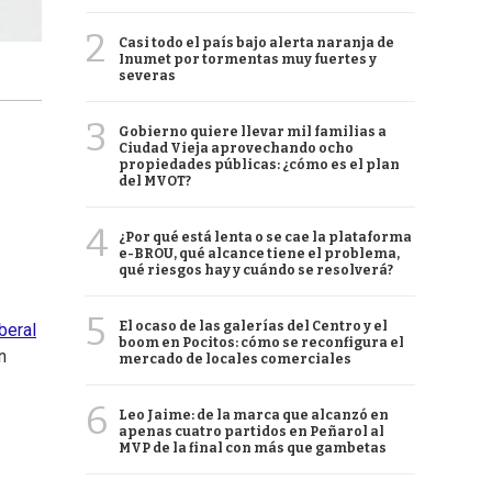
2
Casi todo el país bajo alerta naranja de
Inumet por tormentas muy fuertes y
severas
3
Gobierno quiere llevar mil familias a
Ciudad Vieja aprovechando ocho
propiedades públicas: ¿cómo es el plan
del MVOT?
4
¿Por qué está lenta o se cae la plataforma
e-BROU, qué alcance tiene el problema,
qué riesgos hay y cuándo se resolverá?
5
El ocaso de las galerías del Centro y el
beral
boom en Pocitos: cómo se reconfigura el
n
mercado de locales comerciales
6
Leo Jaime: de la marca que alcanzó en
apenas cuatro partidos en Peñarol al
MVP de la final con más que gambetas