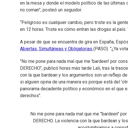
en la mesa y donde el modelo político de las últimas
no coman”, posteó un seguidor.
“Peligroso es cualquier cambio, pero triste es la gent
en 12 horas. Triste es cómo entran las drogas al país. T
A pesar de que se encuentra de gira en España, Espósi
Abiertas, Simultáneas y Obligatorias
(PASO). "¿Ya vota
"No me pone para nada mal que me 'bardeen' por consi
DERECHO", publicó horas más tarde Lali, tras la trasc
con la que bardean y los argumentos son un reflejo d
si alguien opina de una manera es porque está del 'ot
panorama decadente político y económico en el que e
derechos".
No me pone para nada mal que me "bardeen" por c
DERECHO. La violencia con la que bardean y los
acostumbramos a conside