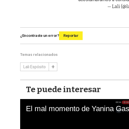
— Lali (@la
¿Encontraste un error?
Reportar
Temas relacionados
Lali Espósito
Te puede interesar