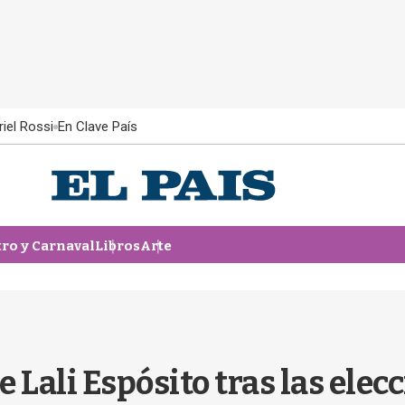
iel Rossi
En Clave País
tro y Carnaval
Libros
Arte
 Lali Espósito tras las elec