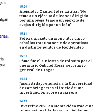
ijos
15:29
Alejandro Magno, líder militar: "No
temo a un ejército de leones dirigido
algan
por una oveja; temo a un ejército de
ovejas dirigido por un león"
15:11
rias,
Policía incautó un mono tití y cinco
caballos tras una serie de operativos
en distintos puntos de Montevideo
15:07
cia
Cómo fue el siniestro de tránsito por el
 que
que murió Gabriel Rossi, secretario
general de Drogas
14:43
Jason Arday renuncia a la Universidad
de Cambridge tras el inicio de una
investigación sobre su carrera
-
14:43
Divercine 2026 en Montevideo trae cine
internacional, talleres y actividades