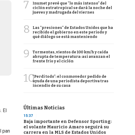
7
Inumet prevé que "lo más intenso" del
ciclón extratropical se dará la noche del
jueves y madrugada del viernes
8
Las "presiones" de Estados Unidos que ha
recibido el gobierno en este período y
qué diálogo se está manteniendo
9
Tormentas, vientos de 100 km/h y caída
abrupta de temperatura: así avanzan el
frente frío y el ciclón
10
"Perdí todo": el conmovedor pedido de
ayuda de una periodista deportiva tras
incendio de su casa
Últimas Noticias
 El
15:37
Baja importante en Defensor Sporting:
el volante Mauricio Amaro seguirá su
l pan
carrera en la MLS de Estados Unidos