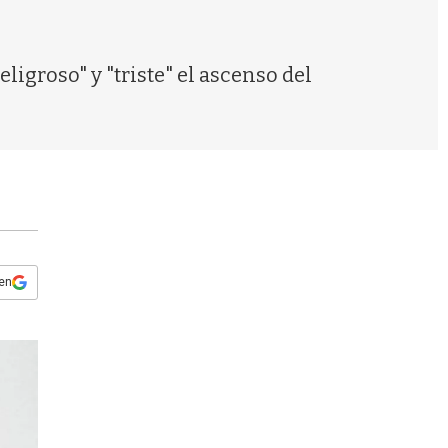
s
q
u
e
ligroso" y "triste" el ascenso del
d
a
 en