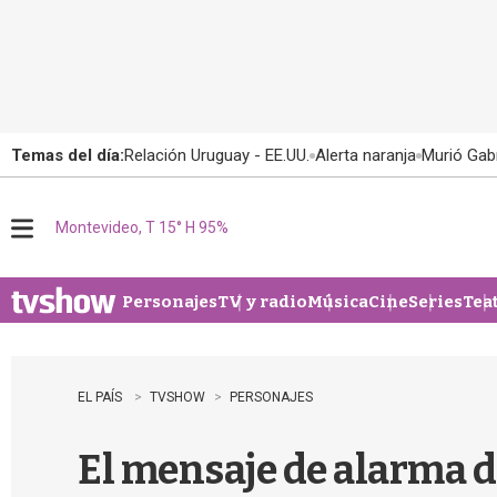
Temas del día:
Relación Uruguay - EE.UU.
Alerta naranja
Murió Gabr
Montevideo, T 15° H 95%
M
e
n
u
Personajes
TV y radio
Música
Cine
Series
Tea
EL PAÍS
TVSHOW
PERSONAJES
El mensaje de alarma de