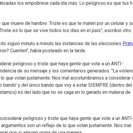
 décadas los empobrece cada día más. Lo peligroso es que tus h
e que muere de hambre. Triste es que te maten por un celular y s
riste es lo que se vive todos los días en el país”, escribió otro.
to siguió minuto a minuto las instancias de las elecciones
Prima
ron? Cuenten", había posteado en la tarde.
derar peligroso y triste que haya gente que vote a un ANTI-
endencia de su mensaje y los comentarios generados. "La violen
e lo que votan justamente. Nos mal acostumbramos a considerar
ro bando' y del único bando que voy a estar SIEMPRE (dentro del
stamos) es del lado que no se caga en lo ganado en materia de
onsiderar peligroso y triste que haya gente que vote a un ANTI
 argumentos son un reflejo de lo que votan justamente .Nos mal
rar que si alguien opina de una manera…