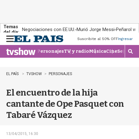
Temas
Negociaciones con EE.UU.
Murió Jorge Messi
Peñarol vs
del día:
Suscribite al 50% OFF
Ingresar
M
e
Personajes
TV y radio
Música
Cine
Series
Te
n
M
u
o
s
t
EL PAÍS
TVSHOW
PERSONAJES
r
a
El encuentro de la hija
r
b
cantante de Ope Pasquet con
�
s
Tabaré Vázquez
q
u
e
d
13/04/2015, 16:30