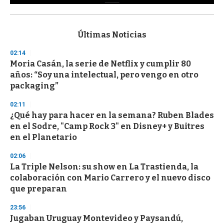
0
s
e
c
Últimas Noticias
o
n
02:14
d
Moria Casán, la serie de Netflix y cumplir 80
s
o
años: “Soy una intelectual, pero vengo en otro
f
packaging”
3
3
s
02:11
e
¿Qué hay para hacer en la semana? Ruben Blades
c
en el Sodre, "Camp Rock 3" en Disney+ y Buitres
o
n
en el Planetario
d
s
02:06
La Triple Nelson: su show en La Trastienda, la
colaboración con Mario Carrero y el nuevo disco
que preparan
23:56
Jugaban Uruguay Montevideo y Paysandú,