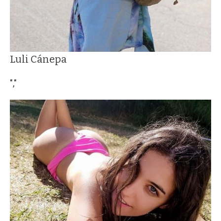
Luli Cánepa
","