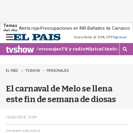
Temas
Alerta roja
Preocupaciones en INR
Bañados de Carrasco
del día:
Suscribite al 50% OFF
Ingresar
M
e
Personajes
TV y radio
Música
Cine
Series
Te
n
M
u
o
s
t
EL PAÍS
TVSHOW
PERSONAJES
r
a
El carnaval de Melo se llena
r
b
este fin de semana de diosas
�
s
q
u
16/02/2018, 15:09
e
d
Compartir esta noticia