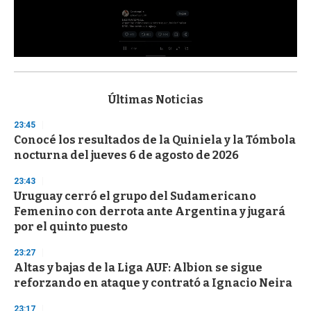
0
s
e
c
Últimas Noticias
o
n
23:45
d
Conocé los resultados de la Quiniela y la Tómbola
s
o
nocturna del jueves 6 de agosto de 2026
f
3
23:43
3
s
Uruguay cerró el grupo del Sudamericano
e
Femenino con derrota ante Argentina y jugará
c
por el quinto puesto
o
n
d
23:27
s
Altas y bajas de la Liga AUF: Albion se sigue
reforzando en ataque y contrató a Ignacio Neira
23:17