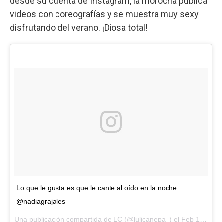
desde su cuenta de Instagram, la morocha publica
videos con coreografías y se muestra muy sexy
disfrutando del verano. ¡Diosa total!
Lo que le gusta es que le cante al oído en la noche
@nadiagrajales
Una publicación compartida de
LC
(@lulicanepa_) el
Feb 14, 2018 at 4:10 PST