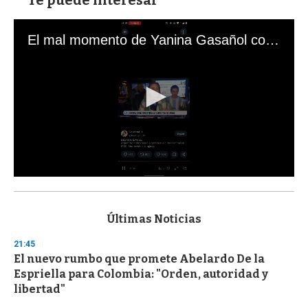
El mal momento de Yanina Gasañol con un hincha argentino en "Subrayado"
0
s
e
c
Últimas Noticias
o
n
21:45
d
El nuevo rumbo que promete Abelardo De la
s
o
Espriella para Colombia: "Orden, autoridad y
f
libertad"
3
3