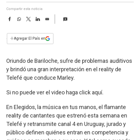
a
Compartir esta noticia
F
W
T
L
E
a
h
w
i
m
c
a
i
n
a
e
t
t
k
i
+
Agregar El País en
b
s
t
e
l
o
A
e
d
o
p
r
I
Oriundo de Bariloche, sufre de problemas auditivos
k
p
n
y brindó una gran interpretación en el reality de
Telefé que conduce Marley.
Si no puede ver el video haga click aquí.
En Elegidos, la música en tus manos, el flamante
reality de cantantes que estrenó esta semana en
Telefé y retransmite canal 4 en Uruguay, jurado y
público definen quiénes entran en competencia y