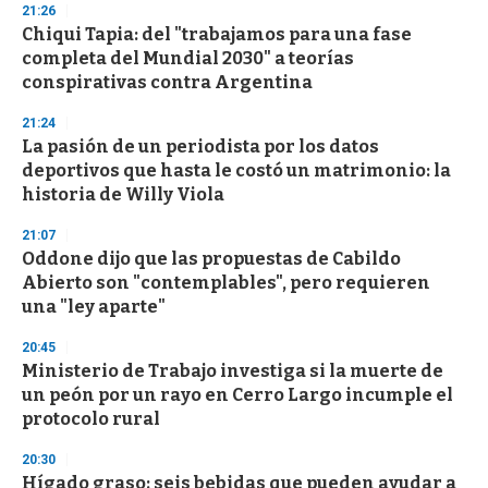
s
21:26
e
Chiqui Tapia: del "trabajamos para una fase
c
completa del Mundial 2030" a teorías
o
n
conspirativas contra Argentina
d
s
21:24
La pasión de un periodista por los datos
deportivos que hasta le costó un matrimonio: la
historia de Willy Viola
21:07
Oddone dijo que las propuestas de Cabildo
Abierto son "contemplables", pero requieren
una "ley aparte"
20:45
Ministerio de Trabajo investiga si la muerte de
un peón por un rayo en Cerro Largo incumple el
protocolo rural
20:30
Hígado graso: seis bebidas que pueden ayudar a