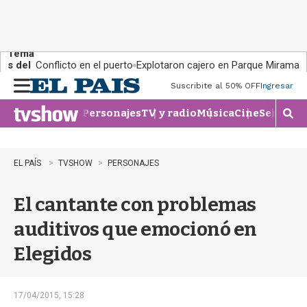
Tema
s del
Conflicto en el puerto
Explotaron cajero en Parque Miramar
día:
Suscribite al 50% OFF
Ingresar
M
e
Personajes
TV y radio
Música
Cine
Series
Te
n
M
u
o
s
t
EL PAÍS
TVSHOW
PERSONAJES
r
a
El cantante con problemas
r
b
auditivos que emocionó en
�
s
Elegidos
q
u
e
d
17/04/2015, 15:28