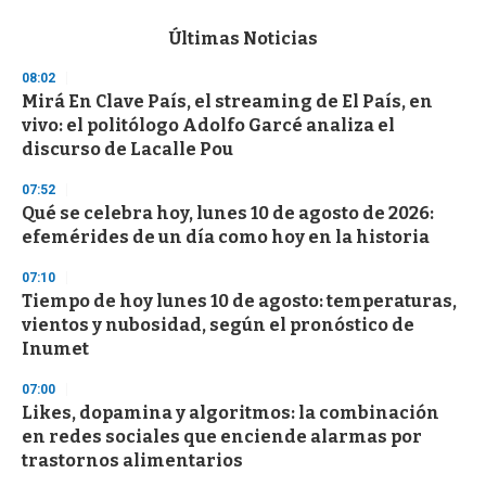
e
c
Últimas Noticias
o
n
08:02
d
Mirá En Clave País, el streaming de El País, en
s
o
vivo: el politólogo Adolfo Garcé analiza el
f
discurso de Lacalle Pou
3
3
s
07:52
e
Qué se celebra hoy, lunes 10 de agosto de 2026:
c
efemérides de un día como hoy en la historia
o
n
d
07:10
s
Tiempo de hoy lunes 10 de agosto: temperaturas,
vientos y nubosidad, según el pronóstico de
Inumet
07:00
Likes, dopamina y algoritmos: la combinación
en redes sociales que enciende alarmas por
trastornos alimentarios