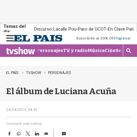
Temas del
Discurso Lacalle Pou
Paro de UCOT
En Clave País
día:
Suscribite al 50% OFF
Ingresar
M
e
Personajes
TV y radio
Música
Cine
Series
Te
n
M
u
o
s
t
EL PAÍS
TVSHOW
PERSONAJES
r
a
El álbum de Luciana Acuña
r
b
�
s
24/04/2015, 08:41
q
u
Compartir esta noticia
e
F
W
T
L
E
d