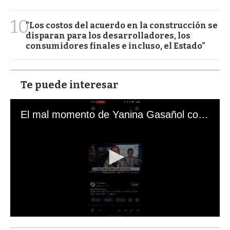
10
"Los costos del acuerdo en la construcción se
disparan para los desarrolladores, los
consumidores finales e incluso, el Estado"
Te puede interesar
El mal momento de Yanina Gasañol con un hincha argentino en "Subrayado"
0
s