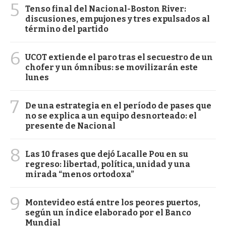
5
Tenso final del Nacional-Boston River:
discusiones, empujones y tres expulsados al
término del partido
6
UCOT extiende el paro tras el secuestro de un
chofer y un ómnibus: se movilizarán este
lunes
7
De una estrategia en el período de pases que
no se explica a un equipo desnorteado: el
presente de Nacional
8
Las 10 frases que dejó Lacalle Pou en su
regreso: libertad, política, unidad y una
mirada “menos ortodoxa”
9
Montevideo está entre los peores puertos,
según un índice elaborado por el Banco
Mundial