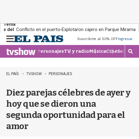
Tema
s del
Conflicto en el puerto
Explotaron cajero en Parque Miramar
día:
Suscribite al 50% OFF
Ingresar
M
e
Personajes
TV y radio
Música
Cine
Series
Te
n
M
u
o
s
t
EL PAÍS
TVSHOW
PERSONAJES
r
a
Diez parejas célebres de ayer y
r
b
hoy que se dieron una
�
s
segunda oportunidad para el
q
u
amor
e
d