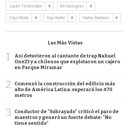
Justin Timberlake
Kit Harington
Zayn Malik
Gigi Hadid
Hailey Baldwin
Las Más Vistas
1
Así detuvieron al cantante de trap Nahuel
One23 y a chilenos que explotaron un cajero
en Parque Miramar
2
Comenzó la construcción del edificio más
alto de América Latina: superará los 470
metros
3
Conductor de "Subrayado" criticó el paro de
maestros y generó un fuerte debate: "No
tiene sentido"