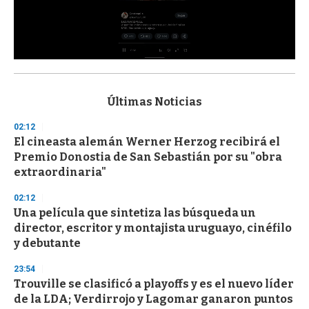
0
s
e
c
Últimas Noticias
o
n
02:12
d
El cineasta alemán Werner Herzog recibirá el
s
o
Premio Donostia de San Sebastián por su "obra
f
extraordinaria"
3
3
s
02:12
e
Una película que sintetiza las búsqueda un
c
director, escritor y montajista uruguayo, cinéfilo
o
n
y debutante
d
s
23:54
Trouville se clasificó a playoffs y es el nuevo líder
de la LDA; Verdirrojo y Lagomar ganaron puntos