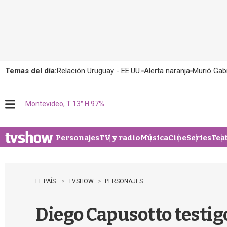
Temas del día:
Relación Uruguay - EE.UU.
Alerta naranja
Murió Gabr
Montevideo, T 13° H 97%
M
e
n
u
Personajes
TV y radio
Música
Cine
Series
Tea
EL PAÍS
TVSHOW
PERSONAJES
Diego Capusotto testig