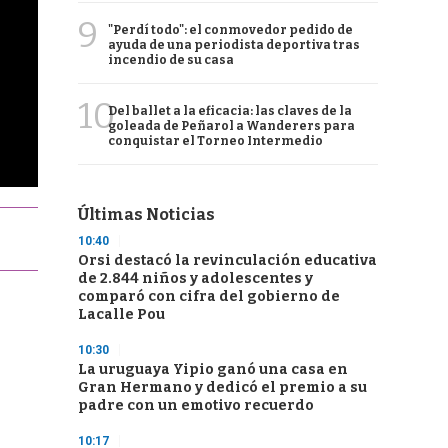
9
"Perdí todo": el conmovedor pedido de
ayuda de una periodista deportiva tras
incendio de su casa
10
Del ballet a la eficacia: las claves de la
goleada de Peñarol a Wanderers para
conquistar el Torneo Intermedio
Últimas Noticias
10:40
Orsi destacó la revinculación educativa
de 2.844 niños y adolescentes y
comparó con cifra del gobierno de
Lacalle Pou
10:30
La uruguaya Yipio ganó una casa en
Gran Hermano y dedicó el premio a su
padre con un emotivo recuerdo
10:17