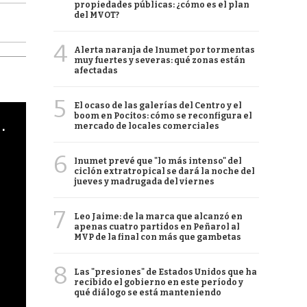
propiedades públicas: ¿cómo es el plan
del MVOT?
4
Alerta naranja de Inumet por tormentas
muy fuertes y severas: qué zonas están
afectadas
5
El ocaso de las galerías del Centro y el
boom en Pocitos: cómo se reconfigura el
cha argentino en "Subrayado"
mercado de locales comerciales
6
Inumet prevé que "lo más intenso" del
ciclón extratropical se dará la noche del
jueves y madrugada del viernes
7
Leo Jaime: de la marca que alcanzó en
apenas cuatro partidos en Peñarol al
MVP de la final con más que gambetas
8
Las "presiones" de Estados Unidos que ha
recibido el gobierno en este período y
qué diálogo se está manteniendo