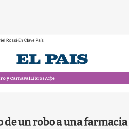
iel Rossi
En Clave País
tro y Carnaval
Libros
Arte
o de un robo a una farmacia