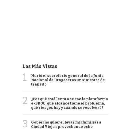
Las Más Vistas
1
Murió el secretario general de la Junta
Nacional de Drogas tras un siniestro de
tránsito
2
¿Por qué está lenta o se cae la plataforma
e-BROU, qué alcance tiene el problema,
qué riesgos hay y cuándo se resolverá?
3
Gobierno quiere llevar mil familias a
Ciudad Vieja aprovechando ocho