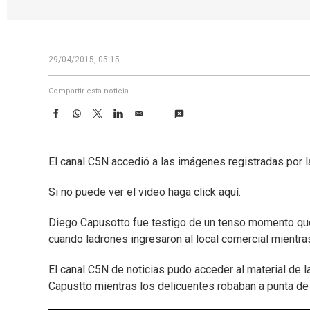
29/04/2015, 05:15
Compartir esta noticia
F
W
T
L
E
a
h
w
i
m
c
a
i
n
a
e
t
t
k
i
El canal C5N accedió a las imágenes registradas por
b
s
t
e
l
o
A
e
d
o
p
r
I
Si no puede ver el video haga click aquí.
k
p
n
Diego Capusotto fue testigo de un tenso momento que s
cuando ladrones ingresaron al local comercial mientra
El canal C5N de noticias pudo acceder al material de 
Capustto mientras los delicuentes robaban a punta de p