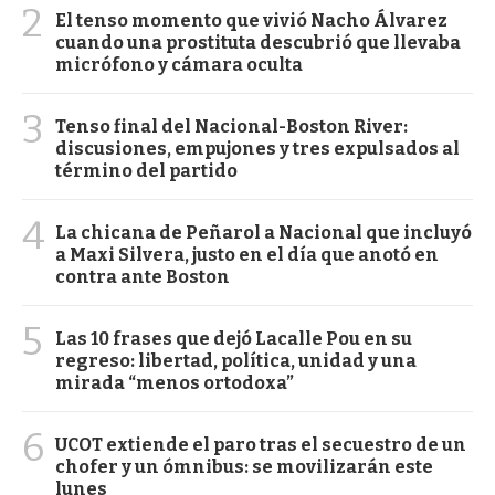
2
El tenso momento que vivió Nacho Álvarez
cuando una prostituta descubrió que llevaba
micrófono y cámara oculta
3
Tenso final del Nacional-Boston River:
discusiones, empujones y tres expulsados al
término del partido
4
La chicana de Peñarol a Nacional que incluyó
a Maxi Silvera, justo en el día que anotó en
contra ante Boston
5
Las 10 frases que dejó Lacalle Pou en su
regreso: libertad, política, unidad y una
mirada “menos ortodoxa”
6
UCOT extiende el paro tras el secuestro de un
chofer y un ómnibus: se movilizarán este
lunes