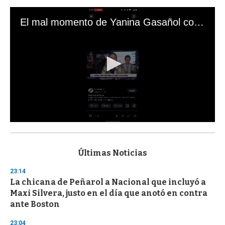
El mal momento de Yanina Gasañol con un hincha argentino en "Subrayado"
0
s
e
c
Últimas Noticias
o
n
23:14
d
La chicana de Peñarol a Nacional que incluyó a
s
o
Maxi Silvera, justo en el día que anotó en contra
f
ante Boston
3
3
s
23:04