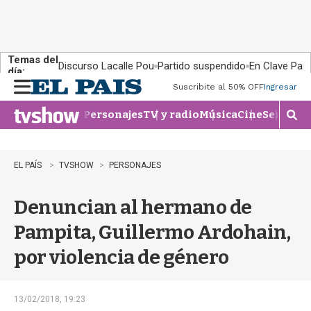
Temas del
Discurso Lacalle Pou
Partido suspendido
En Clave País
día:
Suscribite al 50% OFF
Ingresar
M
e
Personajes
TV y radio
Música
Cine
Series
Te
n
M
u
o
s
t
EL PAÍS
TVSHOW
PERSONAJES
r
a
Denuncian al hermano de
r
b
Pampita, Guillermo Ardohain,
�
s
por violencia de género
q
u
e
d
13/02/2018, 19:23