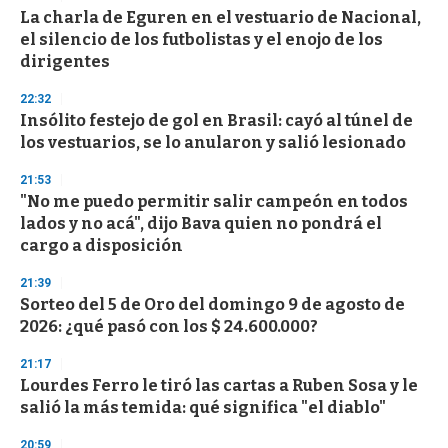
e
La charla de Eguren en el vestuario de Nacional,
c
el silencio de los futbolistas y el enojo de los
o
n
dirigentes
d
s
22:32
Insólito festejo de gol en Brasil: cayó al túnel de
los vestuarios, se lo anularon y salió lesionado
21:53
"No me puedo permitir salir campeón en todos
lados y no acá", dijo Bava quien no pondrá el
cargo a disposición
21:39
Sorteo del 5 de Oro del domingo 9 de agosto de
2026: ¿qué pasó con los $ 24.600.000?
21:17
Lourdes Ferro le tiró las cartas a Ruben Sosa y le
salió la más temida: qué significa "el diablo"
20:59