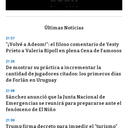
0
s
e
c
Últimas Noticias
o
n
21:57
d
"¡Volvé a Adeom!": el filoso comentario de Yesty
s
o
Prieto a Valeria Ripoll en plena Cena de Famosos
f
3
21:26
3
s
De mostrar su práctica a incrementar la
e
cantidad de jugadores citados: los primeros días
c
de Forlán en Uruguay
o
n
d
21:08
s
Sánchez anunció que la Junta Nacional de
Emergencias se reunirá para prepararse ante el
fenómeno de El Niño
21:00
Trump firma decreto para impedir el "turismo"