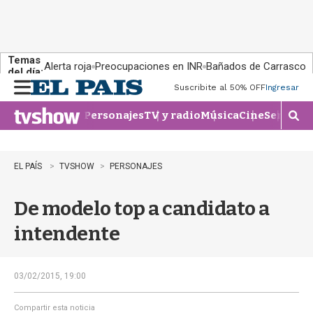
Temas
Alerta roja
Preocupaciones en INR
Bañados de Carrasco
del día:
Suscribite al 50% OFF
Ingresar
M
e
Personajes
TV y radio
Música
Cine
Series
Te
n
M
u
o
s
t
EL PAÍS
TVSHOW
PERSONAJES
r
a
De modelo top a candidato a
r
b
intendente
�
s
q
u
03/02/2015, 19:00
e
d
Compartir esta noticia