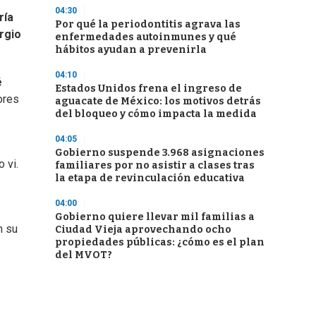
04:30
ría
Por qué la periodontitis agrava las
rgio
enfermedades autoinmunes y qué
hábitos ayudan a prevenirla
04:10
é
Estados Unidos frena el ingreso de
ores
aguacate de México: los motivos detrás
del bloqueo y cómo impacta la medida
04:05
Gobierno suspende 3.968 asignaciones
 vi.
familiares por no asistir a clases tras
la etapa de revinculación educativa
04:00
Gobierno quiere llevar mil familias a
n su
Ciudad Vieja aprovechando ocho
propiedades públicas: ¿cómo es el plan
del MVOT?