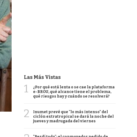
Las Más Vistas
1
¿Por qué está lenta o se cae la plataforma
e-BROU, qué alcance tiene el problema,
qué riesgos hay y cuándo se resolverá?
2
Inumet prevé que "lo más intenso" del
ciclón extratropical se dará la noche del
jueves y madrugada del viernes
"Perdí todo": el conmovedor pedido de