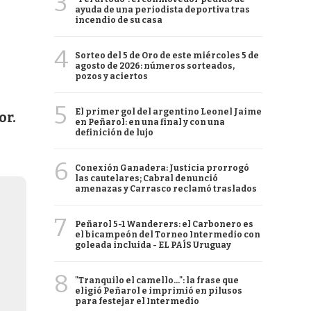
3
ayuda de una periodista deportiva tras
incendio de su casa
4
Sorteo del 5 de Oro de este miércoles 5 de
agosto de 2026: números sorteados,
pozos y aciertos
5
El primer gol del argentino Leonel Jaime
or.
en Peñarol: en una final y con una
definición de lujo
6
Conexión Ganadera: Justicia prorrogó
las cautelares; Cabral denunció
amenazas y Carrasco reclamó traslados
7
Peñarol 5-1 Wanderers: el Carbonero es
el bicampeón del Torneo Intermedio con
goleada incluida - EL PAÍS Uruguay
8
"Tranquilo el camello...": la frase que
eligió Peñarol e imprimió en pilusos
para festejar el Intermedio