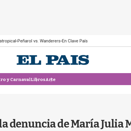
atropical
Peñarol vs. Wanderers
En Clave País
tro y Carnaval
Libros
Arte
la denuncia de María Julia 