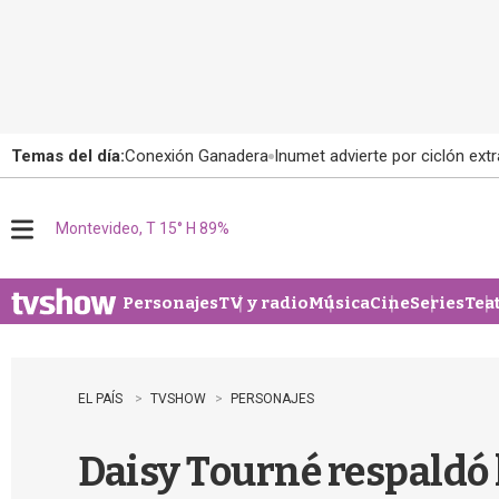
Temas del día:
Conexión Ganadera
Inumet advierte por ciclón extr
Montevideo, T 15° H 89%
M
e
n
u
Personajes
TV y radio
Música
Cine
Series
Tea
EL PAÍS
TVSHOW
PERSONAJES
Daisy Tourné respaldó 