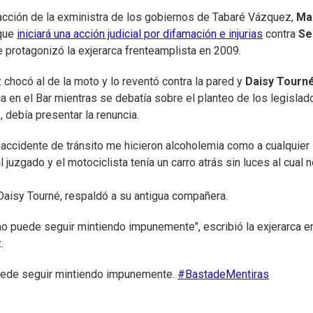
acción de la exministra de los gobiernos de Tabaré Vázquez,
Ma
 que
iniciará una acción judicial por difamación e injurias
contra
Se
 protagonizó la exjerarca frenteamplista en 2009.
chocó al de la moto y lo reventó contra la pared y
Daisy Tourn
a en el Bar mientras se debatía sobre el planteo de los legislad
 debía presentar la renuncia.
 accidente de tránsito me hicieron alcoholemia como a cualquier
uzgado y el motociclista tenía un carro atrás sin luces al cual no
 Daisy Tourné, respaldó a su antigua compañera.
no puede seguir mintiendo impunemente", escribió la exjerarca e
z.
puede seguir mintiendo impunemente.
#BastadeMentiras