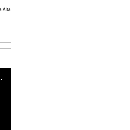
a Alta
cha argentino en "Subrayado"