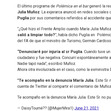
El último programa de
Polémica en el bar
generó la re
Julia Muñoz
. La exjerarca anunció en redes sociales
Puglia
por sus comentarios referidos al accidente que
“¿Qué hizo el Frente Amplio cuando María Julia Muñoz 
salió a limpiar todo?
”, había dicho Puglia en Polémic
del FA de que el ministro de Turismo, Germán Cardoso,
“Denunciaré por injuria al sr Puglia
. Cuando tuve un
ciudadano y fue negativa. Concurrí espontáneamente al j
Nadie tapó nada”, escribió Muñoz.
Ahora otra involucrada en el caso, como la exministra
"Te acompaño en la denuncia María Julia.
Este Sr. 
cuenta de Twitter al compartir el comentario de Muño
Te acompaño en la denuncia María Julia. Este Sr. no 
— DaisyTourné?? (@MujerMira1)
June 21, 2021