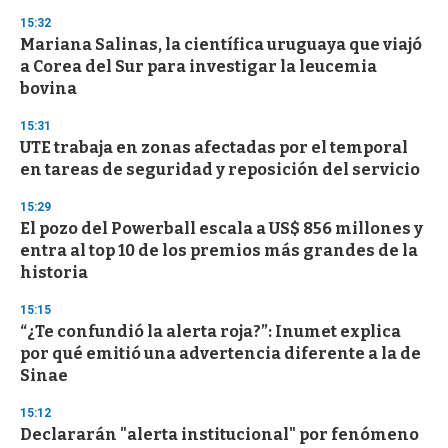
n
15:32
d
Mariana Salinas, la científica uruguaya que viajó
s
o
a Corea del Sur para investigar la leucemia
f
bovina
3
3
s
15:31
e
UTE trabaja en zonas afectadas por el temporal
c
en tareas de seguridad y reposición del servicio
o
n
d
15:29
s
El pozo del Powerball escala a US$ 856 millones y
entra al top 10 de los premios más grandes de la
historia
15:15
“¿Te confundió la alerta roja?”: Inumet explica
por qué emitió una advertencia diferente a la de
Sinae
15:12
Declararán "alerta institucional" por fenómeno