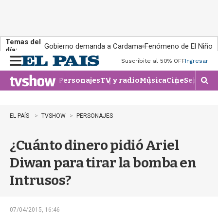
Temas del
Gobierno demanda a Cardama
Fenómeno de El Niño
día:
Suscribite al 50% OFF
Ingresar
M
e
Personajes
TV y radio
Música
Cine
Series
Te
n
M
u
o
s
t
EL PAÍS
TVSHOW
PERSONAJES
r
a
¿Cuánto dinero pidió Ariel
r
b
Diwan para tirar la bomba en
�
s
Intrusos?
q
u
e
d
07/04/2015, 16:46