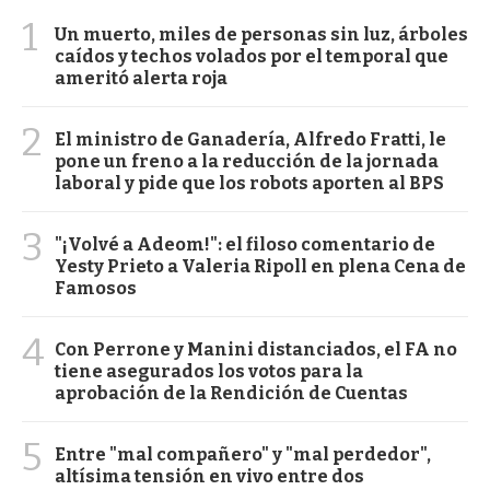
1
Un muerto, miles de personas sin luz, árboles
caídos y techos volados por el temporal que
ameritó alerta roja
2
El ministro de Ganadería, Alfredo Fratti, le
pone un freno a la reducción de la jornada
laboral y pide que los robots aporten al BPS
3
"¡Volvé a Adeom!": el filoso comentario de
Yesty Prieto a Valeria Ripoll en plena Cena de
Famosos
4
Con Perrone y Manini distanciados, el FA no
tiene asegurados los votos para la
aprobación de la Rendición de Cuentas
5
Entre "mal compañero" y "mal perdedor",
altísima tensión en vivo entre dos