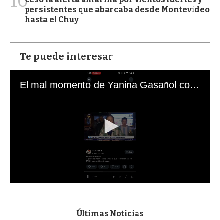
10
persistentes que abarcaba desde Montevideo
hasta el Chuy
Te puede interesar
El mal momento de Yanina Gasañol con un hincha argentino en "Subrayado"
0
s
e
c
Últimas Noticias
o