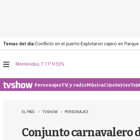
Temas del día:
Conflicto en el puerto
Explotaron cajero en Parque
Montevideo, T 11° H 55%
M
e
n
u
Personajes
TV y radio
Música
Cine
Series
Tea
EL PAÍS
TVSHOW
PERSONAJES
Conjunto carnavalero de