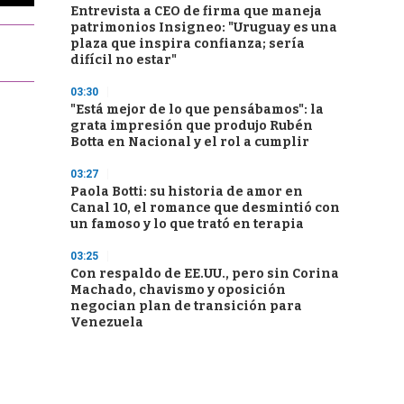
Entrevista a CEO de firma que maneja
patrimonios Insigneo: "Uruguay es una
plaza que inspira confianza; sería
difícil no estar"
03:30
"Está mejor de lo que pensábamos": la
grata impresión que produjo Rubén
Botta en Nacional y el rol a cumplir
03:27
Paola Botti: su historia de amor en
Canal 10, el romance que desmintió con
un famoso y lo que trató en terapia
03:25
Con respaldo de EE.UU., pero sin Corina
Machado, chavismo y oposición
negocian plan de transición para
Venezuela