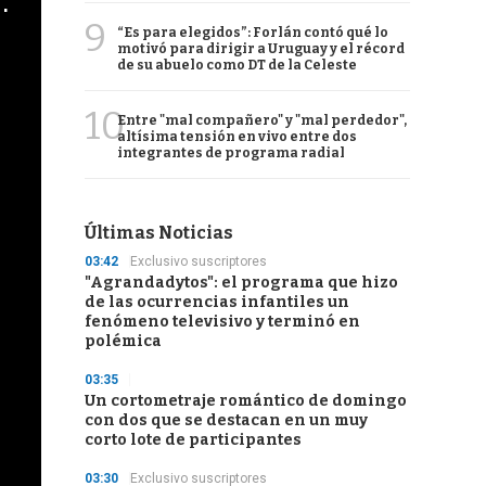
cha argentino en "Subrayado"
9
“Es para elegidos”: Forlán contó qué lo
motivó para dirigir a Uruguay y el récord
de su abuelo como DT de la Celeste
10
Entre "mal compañero" y "mal perdedor",
altísima tensión en vivo entre dos
integrantes de programa radial
Últimas Noticias
03:42
Exclusivo suscriptores
"Agrandadytos": el programa que hizo
de las ocurrencias infantiles un
fenómeno televisivo y terminó en
polémica
03:35
Un cortometraje romántico de domingo
con dos que se destacan en un muy
corto lote de participantes
03:30
Exclusivo suscriptores