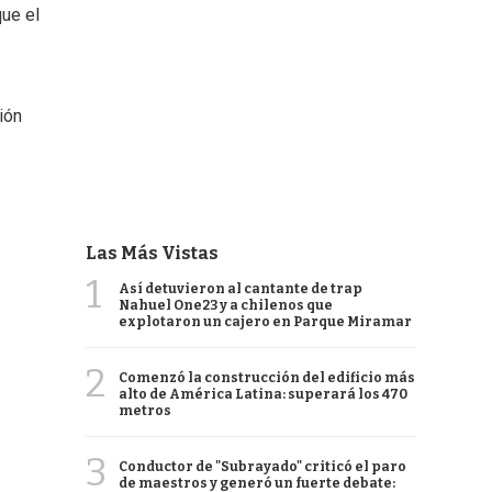
que el
ión
Las Más Vistas
1
Así detuvieron al cantante de trap
Nahuel One23 y a chilenos que
explotaron un cajero en Parque Miramar
2
Comenzó la construcción del edificio más
alto de América Latina: superará los 470
metros
3
Conductor de "Subrayado" criticó el paro
de maestros y generó un fuerte debate: