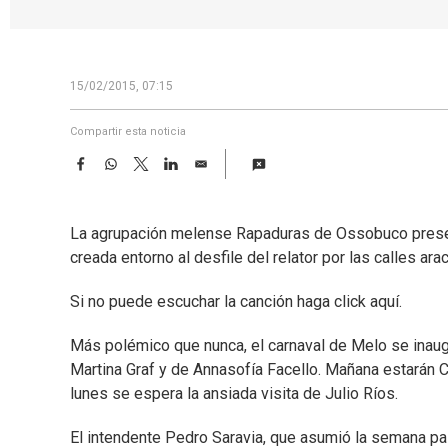
15/02/2015, 07:15
Compartir esta noticia
F
W
T
L
E
a
h
w
i
m
c
a
i
n
a
e
t
t
k
i
La agrupación melense Rapaduras de Ossobuco presenta
b
s
t
e
l
o
A
e
d
creada entorno al desfile del relator por las calles ar
o
p
r
I
k
p
n
Si no puede escuchar la canción haga click aquí.
Más polémico que nunca, el carnaval de Melo se inaug
Martina Graf y de Annasofía Facello. Mañana estarán C
lunes se espera la ansiada visita de Julio Ríos.
El intendente Pedro Saravia, que asumió la semana pa