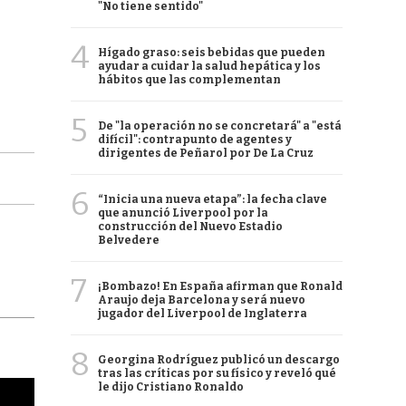
"No tiene sentido"
4
Hígado graso: seis bebidas que pueden
ayudar a cuidar la salud hepática y los
hábitos que las complementan
5
De "la operación no se concretará" a "está
difícil": contrapunto de agentes y
dirigentes de Peñarol por De La Cruz
6
“Inicia una nueva etapa”: la fecha clave
que anunció Liverpool por la
construcción del Nuevo Estadio
Belvedere
7
¡Bombazo! En España afirman que Ronald
Araujo deja Barcelona y será nuevo
jugador del Liverpool de Inglaterra
8
Georgina Rodríguez publicó un descargo
tras las críticas por su físico y reveló qué
le dijo Cristiano Ronaldo