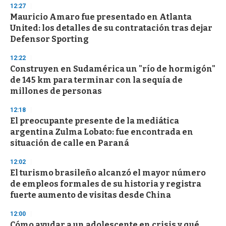
s
12:27
Mauricio Amaro fue presentado en Atlanta
United: los detalles de su contratación tras dejar
Defensor Sporting
12:22
Construyen en Sudamérica un "río de hormigón"
de 145 km para terminar con la sequía de
millones de personas
12:18
El preocupante presente de la mediática
argentina Zulma Lobato: fue encontrada en
situación de calle en Paraná
12:02
El turismo brasileño alcanzó el mayor número
de empleos formales de su historia y registra
fuerte aumento de visitas desde China
12:00
Cómo ayudar a un adolescente en crisis y qué