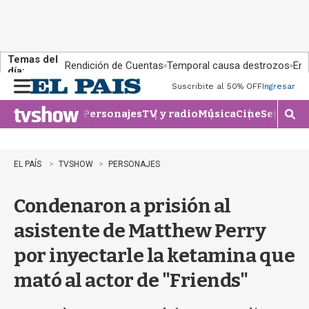
Temas del
Rendición de Cuentas
Temporal causa destrozos
En 
día:
Suscribite al 50% OFF
Ingresar
M
e
Personajes
TV y radio
Música
Cine
Series
Te
n
M
u
o
s
t
EL PAÍS
TVSHOW
PERSONAJES
r
a
Condenaron a prisión al
r
b
asistente de Matthew Perry
�
s
por inyectarle la ketamina que
q
u
mató al actor de "Friends"
e
d