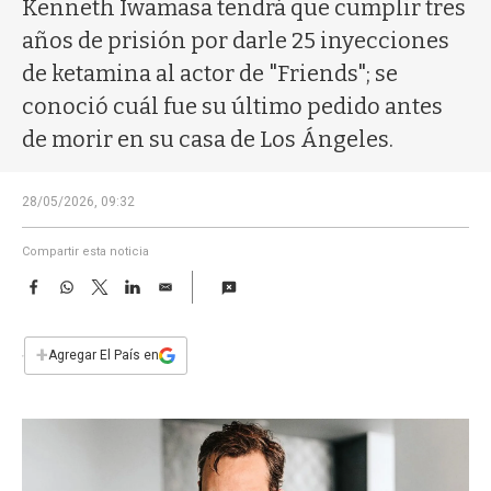
a
Kenneth Iwamasa tendrá que cumplir tres
años de prisión por darle 25 inyecciones
de ketamina al actor de "Friends"; se
conoció cuál fue su último pedido antes
de morir en su casa de Los Ángeles.
28/05/2026, 09:32
Compartir esta noticia
F
W
T
L
E
a
h
w
i
m
c
a
i
n
a
e
t
t
k
i
+
Agregar El País en
b
s
t
e
l
o
A
e
d
o
p
r
I
k
p
n