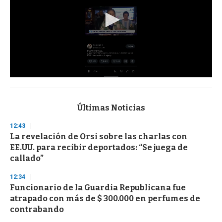
0
s
e
c
Últimas Noticias
o
n
12:43
d
La revelación de Orsi sobre las charlas con
s
o
EE.UU. para recibir deportados: “Se juega de
f
callado”
3
3
s
12:34
e
Funcionario de la Guardia Republicana fue
c
atrapado con más de $ 300.000 en perfumes de
o
n
contrabando
d