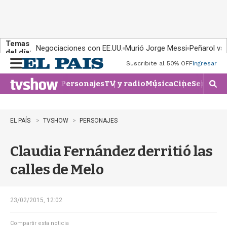
Temas
Negociaciones con EE.UU.
Murió Jorge Messi
Peñarol vs
del día:
Suscribite al 50% OFF
Ingresar
M
e
Personajes
TV y radio
Música
Cine
Series
Te
n
M
u
o
s
t
EL PAÍS
TVSHOW
PERSONAJES
r
a
Claudia Fernández derritió las
r
b
calles de Melo
�
s
q
u
23/02/2015, 12:02
e
d
Compartir esta noticia