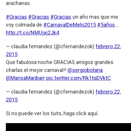
arachanas.
#Gracias
#Gracias
#Gracias
un año mas que me
voy colmada de
#CarnavalDeMelo2015
#5años
…
http://t.co/NMUjaj2Jk4
— claudia fernandez (@cfernandezok)
febrero 22,
2015
Que fabulosa noche GRACIAS amigos grandes
charlas el mejor carnaval!!
@sergiobotana
@MarisaMaribarr
pic.twitter.com/Rk1tqDVktC
— claudia fernandez (@cfernandezok)
febrero 22,
2015
Si no puede ver los tuits, haga click aquí.