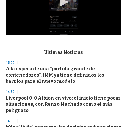
0
s
e
c
Últimas Noticias
o
n
15:00
d
A la espera de una "partida grande de
s
o
contenedores", IMM ya tiene definidos los
f
barrios para el nuevo modelo
3
3
s
14:50
e
Liverpool 0-0 Albion en vivo: el inicio tiene pocas
c
situaciones, con Renzo Machado como el más
o
n
peligroso
d
s
14:00