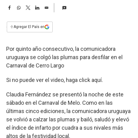
a
F
W
T
L
E
a
h
w
i
m
c
a
i
n
a
e
t
t
k
i
+
Agregar El País en
b
s
t
e
l
o
A
e
d
o
p
r
I
Por quinto año consecutivo, la comunicadora
k
p
n
uruguaya se colgó las plumas para desfilar en el
Carnaval de Cerro Largo
Si no puede ver el video, haga click aquí.
Claudia Fernández se presentó la noche de este
sábado en el Carnaval de Melo. Como en las
últimas cinco ediciones, la comunicadora uruguaya
se volvió a calzar las plumas y bailó, saludó y elevó
el índice de infarto por cuadra a sus nivales más
altos de la festividad local.