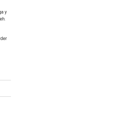
ga y
eh.
rder