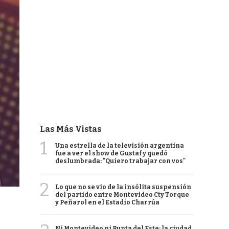
Las Más Vistas
1
Una estrella de la televisión argentina
fue a ver el show de Gustaf y quedó
deslumbrada: "Quiero trabajar con vos"
2
Lo que no se vio de la insólita suspensión
del partido entre Montevideo Cty Torque
y Peñarol en el Estadio Charrúa
Ni Montevideo ni Punta del Este: la ciudad