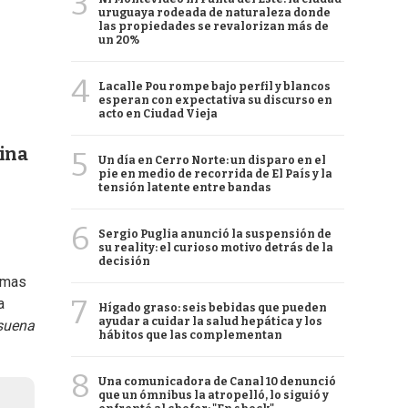
3
uruguaya rodeada de naturaleza donde
las propiedades se revalorizan más de
un 20%
4
Lacalle Pou rompe bajo perfil y blancos
esperan con expectativa su discurso en
acto en Ciudad Vieja
tina
5
Un día en Cerro Norte: un disparo en el
pie en medio de recorrida de El País y la
tensión latente entre bandas
6
Sergio Puglia anunció la suspensión de
su reality: el curioso motivo detrás de la
decisión
amas
7
a
Hígado graso: seis bebidas que pueden
ayudar a cuidar la salud hepática y los
suena
hábitos que las complementan
8
Una comunicadora de Canal 10 denunció
que un ómnibus la atropelló, lo siguió y