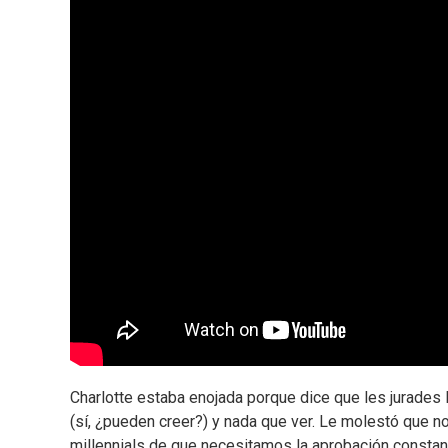
Charlotte estaba enojada porque dice que les jurades l
(sí, ¿pueden creer?) y nada que ver. Le molestó que n
millennials de que necesitamos la aprobación constant