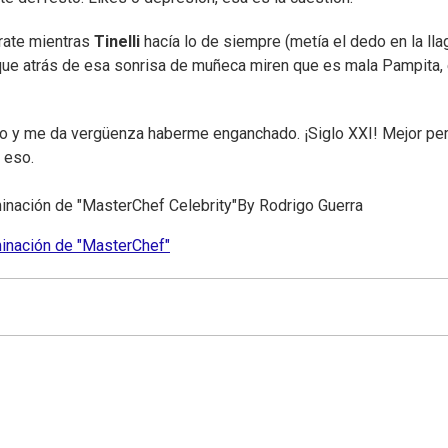
arate mientras
Tinelli
hacía lo de siempre (metía el dedo en la lla
que atrás de esa sonrisa de muñeca miren que es mala Pampita, 
do y me da vergüenza haberme enganchado. ¡Siglo XXI! Mejor pe
 eso.
minación de "MasterChef Celebrity"
By
Rodrigo Guerra
iminación de "MasterChef"