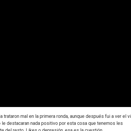
a trataron mal en la primera ronda, aunque después fui a ver el v
o le destacaran nada positivo por esta cosa que tenemos les
e del resto. Likes o depresión, esa es la cuestión.