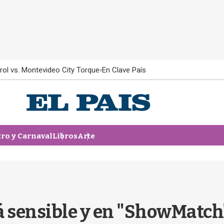
rol vs. Montevideo City Torque
En Clave País
tro y Carnaval
Libros
Arte
á sensible y en "ShowMatch"