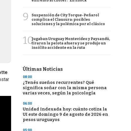
enfrentó al chofer: "En shock"
9
Suspensión de City Torque-Peñarol
complica el Clausura: posibles
soluciones y la polémica por el clásico
10
Jugaban Uruguay Montevideo y Paysandú,
tiraron la pelota afuera y se produjo un
insólito accidente en la ruta
Últimas Noticias
otte
08:00
ostar
¿Tenés sueños recurrentes? Qué
significa soñar con la misma persona
varias veces, según la psicología
06:00
Unidad Indexada hoy: cuánto cotiza la
UI este domingo 9 de agosto de 2026 en
pesos uruguayos
05:00