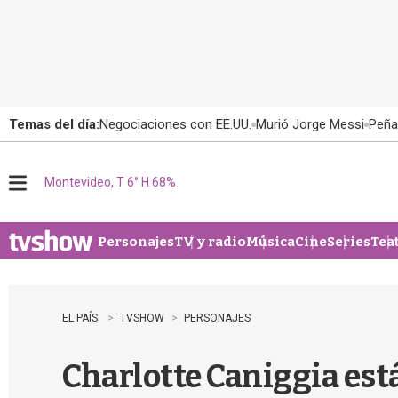
Temas del día:
Negociaciones con EE.UU.
Murió Jorge Messi
Peña
Montevideo, T 6° H 68%
M
e
n
u
Personajes
TV y radio
Música
Cine
Series
Tea
EL PAÍS
TVSHOW
PERSONAJES
Charlotte Caniggia est