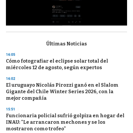
0
s
e
c
Últimas Noticias
o
n
16:05
d
Cómo fotografiar el eclipse solar total del
s
o
miércoles 12 de agosto, según expertos
f
3
16:02
3
s
El uruguayo Nicolás Pirozzi ganó en el Slalom
e
Gigante del Chile Winter Series 2026, con la
c
mejor compañía
o
n
d
15:51
s
Funcionaria policial sufrió golpiza en hogar del
INAU: "Le arrancaron mechones y se los
mostraron como trofeo"