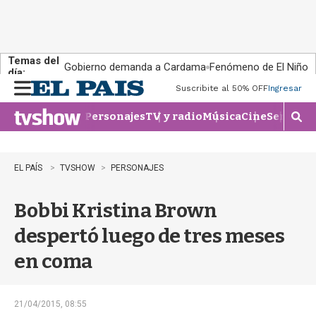
Temas del
Gobierno demanda a Cardama
Fenómeno de El Niño
día:
Suscribite al 50% OFF
Ingresar
M
e
Personajes
TV y radio
Música
Cine
Series
Te
n
M
u
o
s
t
EL PAÍS
TVSHOW
PERSONAJES
r
a
Bobbi Kristina Brown
r
b
despertó luego de tres meses
�
s
en coma
q
u
e
d
21/04/2015, 08:55