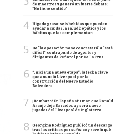
3
de maestros y generó un fuerte debate:
"No tiene sentido"
4
Hígado graso: seis bebidas que pueden
ayudar a cuidar la salud hepática y los
hábitos que las complementan
5
De "la operación no se concretará" a "está
difícil": contrapunto de agentes y
dirigentes de Peñarol por De La Cruz
6
“Inicia una nueva etapa”: la fecha clave
que anunció Liverpool por la
construcción del Nuevo Estadio
Belvedere
7
¡Bombazo! En España afirman que Ronald
Araujo deja Barcelona y será nuevo
jugador del Liverpool de Inglaterra
8
Georgina Rodríguez publicó un descargo
tras las críticas por su físico y reveló qué