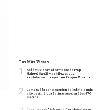
Las Más Vistas
1
Así detuvieron al cantante de trap
Nahuel One23 y a chilenos que
explotaron un cajero en Parque Miramar
2
Comenzó la construcción del edificio más
alto de América Latina: superará los 470
metros
Conductor de "Subrayado" criticó el paro