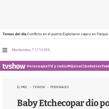
Temas del día:
Conflicto en el puerto
Explotaron cajero en Parque
Montevideo, T 11° H 55%
M
e
n
u
Personajes
TV y radio
Música
Cine
Series
Tea
EL PAÍS
TVSHOW
PERSONAJES
Baby Etchecopar dio pos