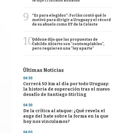
le dijo Cristiano Ronaldo
9
“Es para elegidos”: Forlán contó qué lo
motivó para dirigir a Uruguay y el récord
de su abuelo como DT de la Celeste
10
Oddone dijo que las propuestas de
Cabildo Abierto son "contemplables",
pero requieren una "ley aparte"
Últimas Noticias
04:30
Correrá 50 km al día por todo Uruguay:
la historia de superación tras el nuevo
desafío de Santiago Stirling
04:30
De la crítica al ataque: ¿Qué revela el
auge del hate sobre la forma en la que
hoy nos vinculamos?
04:03