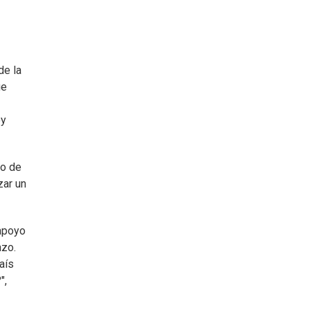
de la
ue
oy
go de
zar un
 apoyo
azo.
aís
",