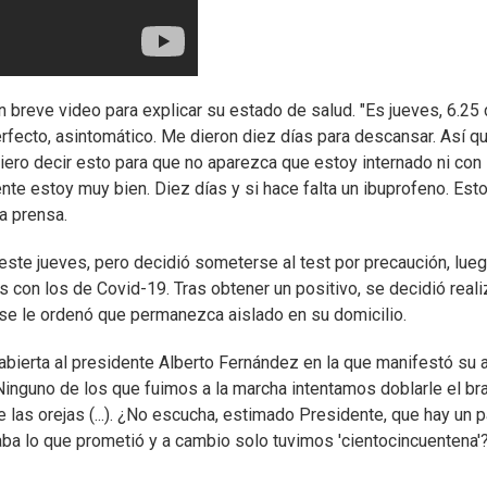
un breve video para explicar su estado de salud. "Es jueves, 6.25 
erfecto, asintomático. Me dieron diez días para descansar. Así q
Quiero decir esto para que no aparezca que estoy internado ni con
te estoy muy bien. Diez días y si hace falta un ibuprofeno. Est
la prensa.
este jueves, pero decidió someterse al test por precaución, lue
con los de Covid-19. Tras obtener un positivo, se decidió reali
, se le ordenó que permanezca aislado en su domicilio.
abierta al presidente Alberto Fernández en la que manifestó su
Ninguno de los que fuimos a la marcha intentamos doblarle el br
e las orejas (...). ¿No escucha, estimado Presidente, que hay un p
ba lo que prometió y a cambio solo tuvimos 'cientocincuentena'?