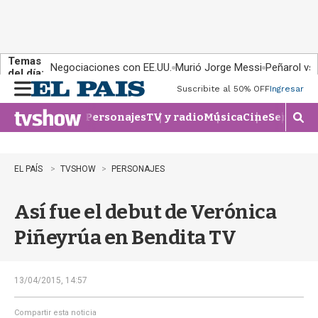
Temas
Negociaciones con EE.UU.
Murió Jorge Messi
Peñarol vs
del día:
Suscribite al 50% OFF
Ingresar
M
e
Personajes
TV y radio
Música
Cine
Series
Te
n
M
u
o
s
t
EL PAÍS
TVSHOW
PERSONAJES
r
a
Así fue el debut de Verónica
r
b
Piñeyrúa en Bendita TV
�
s
q
u
13/04/2015, 14:57
e
d
Compartir esta noticia