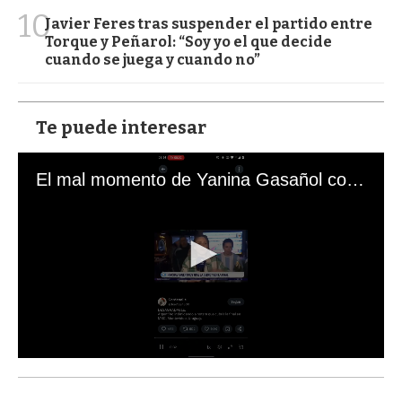
10
Javier Feres tras suspender el partido entre
Torque y Peñarol: “Soy yo el que decide
cuando se juega y cuando no”
Te puede interesar
El mal momento de Yanina Gasañol con un hincha argentino en "Subrayado"
0
s
e