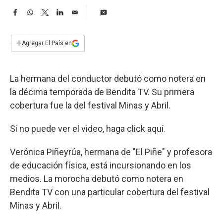
a
F
W
T
L
E
a
h
w
i
m
c
a
i
n
a
e
t
t
k
i
+
Agregar El País en
b
s
t
e
l
o
A
e
d
o
p
r
I
La hermana del conductor debutó como notera en
k
p
n
la décima temporada de Bendita TV. Su primera
cobertura fue la del festival Minas y Abril.
Si no puede ver el video, haga click aquí.
Verónica Piñeyrúa, hermana de "El Piñe" y profesora
de educación física, está incursionando en los
medios. La morocha debutó como notera en
Bendita TV con una particular cobertura del festival
Minas y Abril.