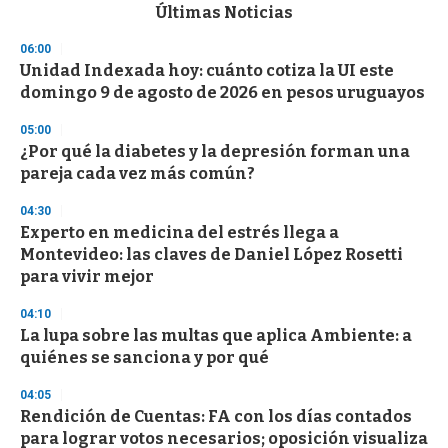
c
Últimas Noticias
o
n
06:00
d
Unidad Indexada hoy: cuánto cotiza la UI este
s
o
domingo 9 de agosto de 2026 en pesos uruguayos
f
3
05:00
3
s
¿Por qué la diabetes y la depresión forman una
e
pareja cada vez más común?
c
o
04:30
n
d
Experto en medicina del estrés llega a
s
Montevideo: las claves de Daniel López Rosetti
para vivir mejor
04:10
La lupa sobre las multas que aplica Ambiente: a
quiénes se sanciona y por qué
04:05
Rendición de Cuentas: FA con los días contados
para lograr votos necesarios; oposición visualiza