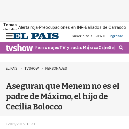
Temas
Alerta roja
Preocupaciones en INR
Bañados de Carrasco
del día:
Suscribite al 50% OFF
Ingresar
M
e
Personajes
TV y radio
Música
Cine
Series
Te
n
M
u
o
s
t
EL PAÍS
TVSHOW
PERSONAJES
r
a
Aseguran que Menem no es el
r
b
padre de Máximo, el hijo de
�
s
Cecilia Bolocco
q
u
e
d
12/02/2015, 13:51