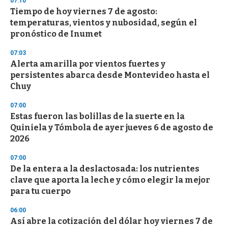
07:10
d
Tiempo de hoy viernes 7 de agosto:
s
o
temperaturas, vientos y nubosidad, según el
f
pronóstico de Inumet
3
3
s
07:03
e
Alerta amarilla por vientos fuertes y
c
persistentes abarca desde Montevideo hasta el
o
n
Chuy
d
s
07:00
Estas fueron las bolillas de la suerte en la
Quiniela y Tómbola de ayer jueves 6 de agosto de
2026
07:00
De la entera a la deslactosada: los nutrientes
clave que aporta la leche y cómo elegir la mejor
para tu cuerpo
06:00
Así abre la cotización del dólar hoy viernes 7 de