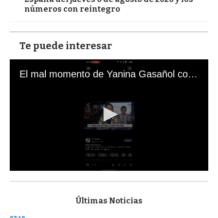
números con reintegro
Te puede interesar
El mal momento de Yanina Gasañol con un hincha argentino en "Subrayado"
0
s
e
c
Últimas Noticias
o
n