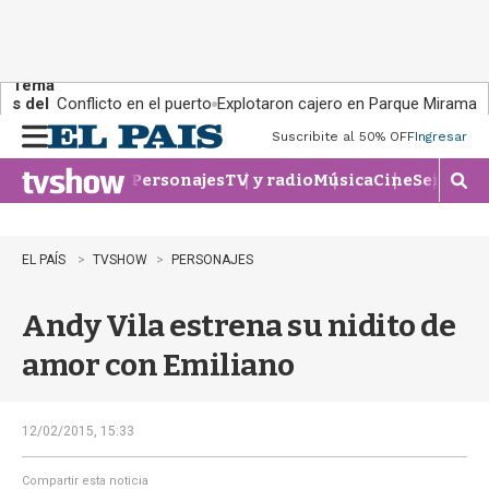
Tema
s del
Conflicto en el puerto
Explotaron cajero en Parque Miramar
día:
Suscribite al 50% OFF
Ingresar
M
e
Personajes
TV y radio
Música
Cine
Series
Te
n
M
u
o
s
t
EL PAÍS
TVSHOW
PERSONAJES
r
a
Andy Vila estrena su nidito de
r
b
amor con Emiliano
�
s
q
u
12/02/2015, 15:33
e
d
Compartir esta noticia