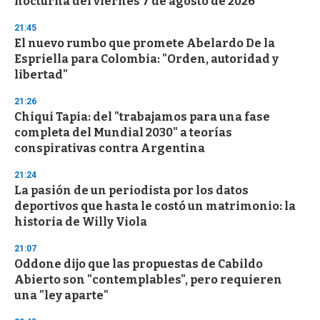
nocturna del viernes 7 de agosto de 2026
o
n
d
21:45
s
El nuevo rumbo que promete Abelardo De la
Espriella para Colombia: "Orden, autoridad y
libertad"
21:26
Chiqui Tapia: del "trabajamos para una fase
completa del Mundial 2030" a teorías
conspirativas contra Argentina
21:24
La pasión de un periodista por los datos
deportivos que hasta le costó un matrimonio: la
historia de Willy Viola
21:07
Oddone dijo que las propuestas de Cabildo
Abierto son "contemplables", pero requieren
una "ley aparte"