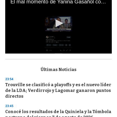
El mal momento de Yanina Gasañol con un hincha argentino en "Subrayado"
0
s
e
c
Últimas Noticias
o
n
23:54
d
Trouville se clasificó a playoffs y es el nuevo líder
s
o
de la LDA; Verdirrojo y Lagomar ganaron puntos
f
directos
3
3
s
23:45
e
Conocé los resultados de la Quiniela y la Tómbola
c