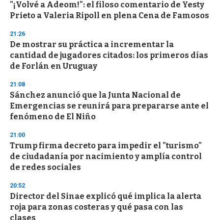
"¡Volvé a Adeom!": el filoso comentario de Yesty
s
o
Prieto a Valeria Ripoll en plena Cena de Famosos
f
3
21:26
3
s
De mostrar su práctica a incrementar la
e
cantidad de jugadores citados: los primeros días
c
de Forlán en Uruguay
o
n
d
21:08
s
Sánchez anunció que la Junta Nacional de
Emergencias se reunirá para prepararse ante el
fenómeno de El Niño
21:00
Trump firma decreto para impedir el "turismo"
de ciudadanía por nacimiento y amplía control
de redes sociales
20:52
Director del Sinae explicó qué implica la alerta
roja para zonas costeras y qué pasa con las
clases