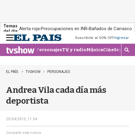
Temas
Alerta roja
Preocupaciones en INR
Bañados de Carrasco
del día:
Suscribite al 50% OFF
Ingresar
M
e
Personajes
TV y radio
Música
Cine
Series
Te
n
M
u
o
s
t
EL PAÍS
TVSHOW
PERSONAJES
r
a
Andrea Vila cada día más
r
b
deportista
�
s
q
u
25/04/2015, 11:04
e
d
Compartir esta noticia