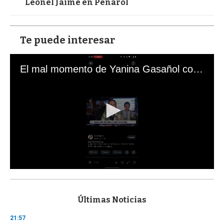
Leonel Jaime en Peñarol
Te puede interesar
El mal momento de Yanina Gasañol con un hincha argentino en "Subrayado"
0
s
e
c
Últimas Noticias
o
n
21:57
d