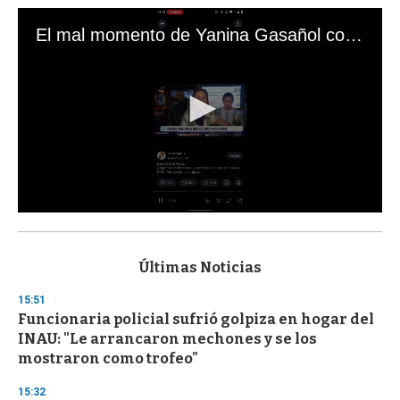
El mal momento de Yanina Gasañol con un hincha argentino en "Subrayado"
0
s
e
c
Últimas Noticias
o
n
15:51
d
Funcionaria policial sufrió golpiza en hogar del
s
o
INAU: "Le arrancaron mechones y se los
f
mostraron como trofeo"
3
3
s
15:32