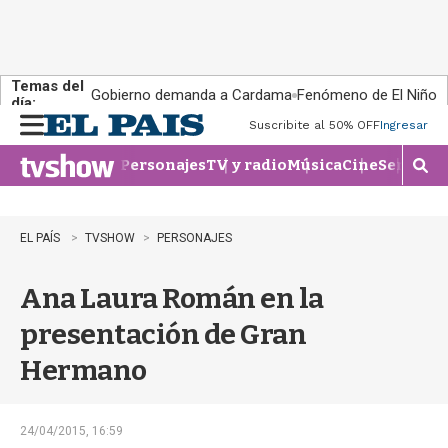
Temas del
Gobierno demanda a Cardama
Fenómeno de El Niño
día:
Suscribite al 50% OFF
Ingresar
M
e
Personajes
TV y radio
Música
Cine
Series
Te
n
M
u
o
s
t
EL PAÍS
TVSHOW
PERSONAJES
r
a
Ana Laura Román en la
r
b
presentación de Gran
�
s
Hermano
q
u
e
d
24/04/2015, 16:59