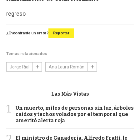
regreso
¿Encontraste un error?
Reportar
Temas relacionados
Jorge Rial
Ana Laura Román
Las Más Vistas
1
Un muerto, miles de personas sin luz, árboles
caídos y techos volados por el temporal que
ameritó alerta roja
2
El ministro de Ganadería, Alfredo Fratti, le