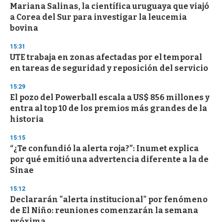
e
Mariana Salinas, la científica uruguaya que viajó
c
a Corea del Sur para investigar la leucemia
o
n
bovina
d
s
15:31
UTE trabaja en zonas afectadas por el temporal
en tareas de seguridad y reposición del servicio
15:29
El pozo del Powerball escala a US$ 856 millones y
entra al top 10 de los premios más grandes de la
historia
15:15
“¿Te confundió la alerta roja?”: Inumet explica
por qué emitió una advertencia diferente a la de
Sinae
15:12
Declararán "alerta institucional" por fenómeno
de El Niño: reuniones comenzarán la semana
próxima