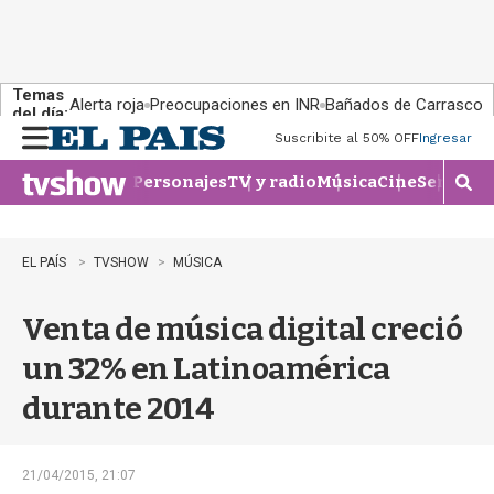
Temas
Alerta roja
Preocupaciones en INR
Bañados de Carrasco
del día:
Suscribite al 50% OFF
Ingresar
M
e
Personajes
TV y radio
Música
Cine
Series
Te
n
M
u
o
s
t
EL PAÍS
TVSHOW
MÚSICA
r
a
Venta de música digital creció
r
b
un 32% en Latinoamérica
�
s
durante 2014
q
u
e
d
21/04/2015, 21:07