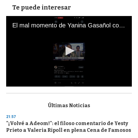
Te puede interesar
El mal momento de Yanina Gasañol con un hincha argentino en "Subrayado"
0
s
e
c
Últimas Noticias
o
n
21:57
d
"¡Volvé a Adeom!": el filoso comentario de Yesty
s
o
Prieto a Valeria Ripoll en plena Cena de Famosos
f
3