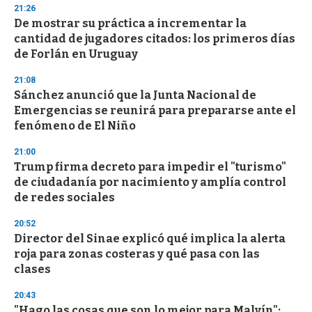
21:26
3
s
De mostrar su práctica a incrementar la
e
cantidad de jugadores citados: los primeros días
c
de Forlán en Uruguay
o
n
d
21:08
s
Sánchez anunció que la Junta Nacional de
Emergencias se reunirá para prepararse ante el
fenómeno de El Niño
21:00
Trump firma decreto para impedir el "turismo"
de ciudadanía por nacimiento y amplía control
de redes sociales
20:52
Director del Sinae explicó qué implica la alerta
roja para zonas costeras y qué pasa con las
clases
20:43
"Hago las cosas que son lo mejor para Malvín":