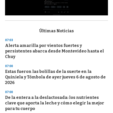
0
s
e
c
Últimas Noticias
o
n
07:03
d
Alerta amarilla por vientos fuertes y
s
o
persistentes abarca desde Montevideo hasta el
f
Chuy
3
3
s
07:00
e
Estas fueron las bolillas de la suerte en la
c
Quiniela y Tómbola de ayer jueves 6 de agosto de
o
n
2026
d
s
07:00
De la entera a la deslactosada: los nutrientes
clave que aporta la leche y cómo elegir la mejor
para tu cuerpo