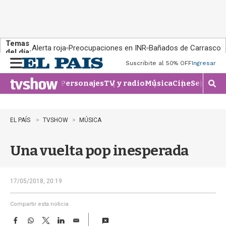
Temas
Alerta roja
Preocupaciones en INR
Bañados de Carrasco
del día:
Suscribite al 50% OFF
Ingresar
M
e
Personajes
TV y radio
Música
Cine
Series
Te
n
M
u
o
s
t
EL PAÍS
TVSHOW
MÚSICA
r
a
Una vuelta pop inesperada
r
b
�
s
17/05/2018, 20:19
q
u
Compartir esta noticia
e
F
W
T
L
E
d